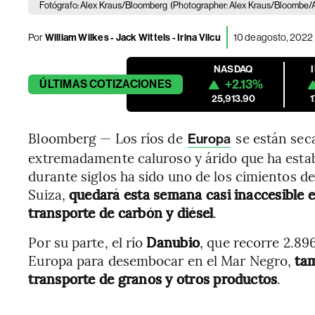
Fotógrafo: Alex Kraus/Bloomberg
(Photographer: Alex Kraus/Bloombe/A
Por
William Wilkes - Jack Wittels - Irina Vilcu
10 de agosto, 2022 
NASDAQ
+2.13%
ÚLTIMAS
COTIZACIONES
25,913.90
Bloomberg — Los ríos de
se están sec
Europa
extremadamente caluroso y árido que ha estab
durante siglos ha sido uno de los cimientos d
Suiza,
quedará esta semana casi inaccesible e
transporte de carbón y diésel
.
Por su parte, el río
Danubio
, que recorre 2.89
Europa para desembocar en el Mar Negro,
tam
transporte de granos y otros productos
.