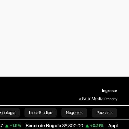
Ingresar
ecnología
Línea Studios
Negocios
Podcasts
Banco de Bogota
38,800.00
Apple
303.27
+0.21%
-1.7
English