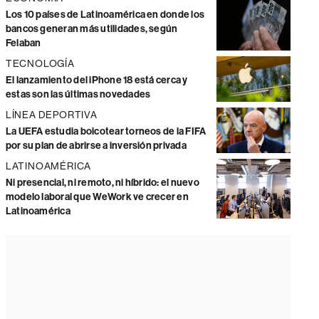
Los 10 países de Latinoamérica en donde los
bancos generan más utilidades, según
Felaban
TECNOLOGÍA
El lanzamiento del iPhone 18 está cerca y
estas son las últimas novedades
LÍNEA DEPORTIVA
La UEFA estudia boicotear torneos de la FIFA
por su plan de abrirse a inversión privada
LATINOAMÉRICA
Ni presencial, ni remoto, ni híbrido: el nuevo
modelo laboral que WeWork ve crecer en
Latinoamérica