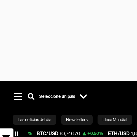
Seleccione un país
Las noticias del día
Newsletters
Línea Mundial
BTC/USD
63,746.70
ETH/USD
1,867.248
.41%
+0.50%
-
Bloomberg 