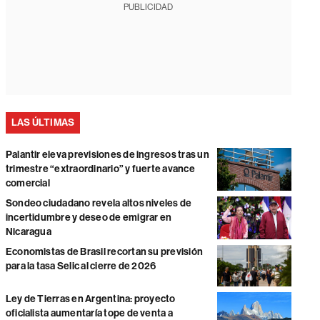
PUBLICIDAD
LAS ÚLTIMAS
Palantir eleva previsiones de ingresos tras un
trimestre “extraordinario” y fuerte avance
comercial
Sondeo ciudadano revela altos niveles de
incertidumbre y deseo de emigrar en
Nicaragua
Economistas de Brasil recortan su previsión
para la tasa Selic al cierre de 2026
Ley de Tierras en Argentina: proyecto
oficialista aumentaría tope de venta a