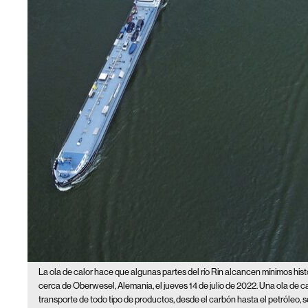
La ola de calor hace que algunas partes del río Rin alcancen mínimos hist
cerca de Oberwesel, Alemania, el jueves 14 de julio de 2022. Una ola de ca
transporte de todo tipo de productos, desde el carbón hasta el petróleo, 