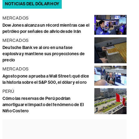
NOTICIAS DEL DÓLAR HOY
MERCADOS
Dow Jones alcanza un récord mientras cae el
petróleo por señales de alivio desde Irán
MERCADOS
Deutsche Bank ve al oro en una fase
explosiva y mantiene sus proyecciones de
precio
MERCADOS
Agosto pone a prueba a Wall Street: qué dice
la historia sobre el S&P 500, el dólar y el oro
PERÚ
Cómo las reservas de Perú podrían
amortiguar el impacto del fenómeno de El
Niño Costero