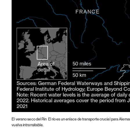
El verano seco del Rin
El río es un enlace de transporte crucial para Alema
vuelva intransitable.