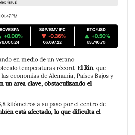
lex Kraus)
| 01:47 PM
IBOVESPA
S&P/BMV IPC
BTC/USD
+0.00%
-0.36%
+0.50%
178,000.24
66,697.22
63,746.70
ando en medio de un verano
lecido temperaturas récord. E
l Rin
, que
e las economías de Alemania, Países Bajos y
n un área clave, obstaculizando el
6,8 kilómetros a su paso por el centro de
bién está afectado, lo que dificulta el