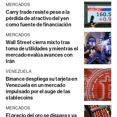
MERCADOS
Carry trade resiste pese a la
pérdida de atractivo del yen
como fuente de financiación
MERCADOS
Wall Street cierra mixto tras
toma de utilidades y mientras el
mercado evalúa avances con
Irán
VENEZUELA
Binance despliega su tarjeta en
Venezuela en un mercado
impulsado por el auge de las
stablecoins
MERCADOS
El precio del oro se dispara y va