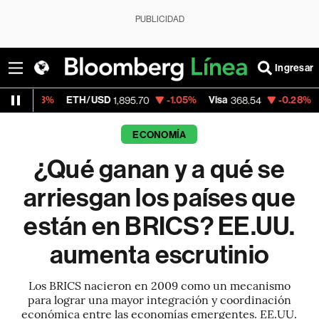
PUBLICIDAD
Ingresar
ETH/USD
-1.05%
Visa
-0.28%
MercadoLib
1,895.70
368.54
ECONOMÍA
¿Qué ganan y a qué se
arriesgan los países que
están en BRICS? EE.UU.
aumenta escrutinio
Los BRICS nacieron en 2009 como un mecanismo
para lograr una mayor integración y coordinación
económica entre las economías emergentes. EE.UU.