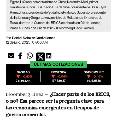
Egipto; Li Qiang, primer ministro de China; Narendra Modi, primer
ministro de la India; Luiz Inácio Lula da Silva, presidente de Brasil; Cyril
Ramaphosa, presidente de Sudáfrica; Prabowo Subianto, presidente
de Indonesia; y Sergei Lavrov, ministro de Relaciones Exteriores de
Rusia, durante la Cumbre del BRICS celebrada en Río de Janeiro,
Brasil, el lunes 7 de julio de 2025.
(Bloomberg/Dado Galdieri)
Por
Daniel Salazar Castellanos
12 de julio, 2025 | 07:00 AM
ÚLTIMAS
COTIZACIONES
NASDAQ
IBOVESPA
S&P/BMV IPC
-0.83%
-0.09%
-0.46%
26,363.44
177,726.17
66,525.18
Bloomberg Línea —
¿Hacer parte de los BRICS,
o no? Esa parece ser la pregunta clave para
las economías emergentes en tiempos de
guerra comercial.