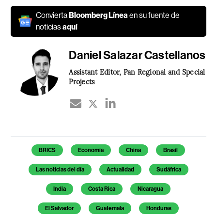
Convierta
Bloomberg Línea
en su fuente de
noticias
aquí
Daniel Salazar Castellanos
Assistant Editor, Pan Regional and Special
Projects
Temas de este artículo
BRICS
Economía
China
Brasil
Las noticias del día
Actualidad
Sudáfrica
India
Costa Rica
Nicaragua
El Salvador
Guatemala
Honduras