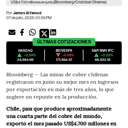
(Bloomberg/Cristobal Olivares)
US$4.700 millones en junio.
Por
James Attwood
07 de julio, 2025 | 01:59 PM
ÚLTIMAS
COTIZACIONES
NASDAQ
IBOVESPA
S&P/BMV IPC
+2.59%
-0.06%
+0.20%
26,584.99
177,894.97
66,833.16
Bloomberg — Las minas de cobre chilenas
registraron en junio su mejor mes en ingresos
por exportación en más de tres años, lo que
sugiere un repunte en la producción.
Chile, país que produce aproximadamente
una cuarta parte del cobre del mundo,
exportó el mes pasado US$4.700 millones en