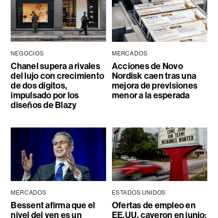
NEGOCIOS
MERCADOS
Chanel supera a rivales
Acciones de Novo
del lujo con crecimiento
Nordisk caen tras una
de dos dígitos,
mejora de previsiones
impulsado por los
menor a la esperada
diseños de Blazy
MERCADOS
ESTADOS UNIDOS
Bessent afirma que el
Ofertas de empleo en
nivel del yen es un
EE.UU. cayeron en junio;