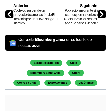
Anterior
Siguiente
Codelco suspende un
Población migrante sin
proyecto de ampliación de El
estatus permanente en
Teniente por un nuevo riesgo
EE.UU. alcanza nivel récord:
sísmico
¿de qué países vienen?
Convierta
Bloomberg Línea
en su fuente de
noticias
aquí
Temas de este artículo
Las noticias del día
Chile
Bloomberg Línea Chile
Cobre
Cobre en Chile
Exportaciones
Las Últimas