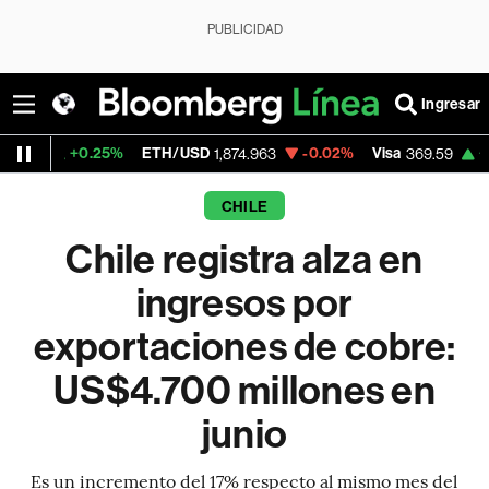
PUBLICIDAD
Ingresar
0.25%
ETH/USD
-0.02%
Visa
+1.07%
Mer
1,874.963
369.59
CHILE
Chile registra alza en
ingresos por
exportaciones de cobre:
US$4.700 millones en
junio
Es un incremento del 17% respecto al mismo mes del