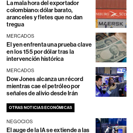
La mala hora del exportador
colombiano: dólar barato,
aranceles y fletes que no dan
tregua
MERCADOS
El yen enfrenta una prueba clave
en los 155 por dólar tras la
intervención histórica
MERCADOS
Dow Jones alcanza un récord
mientras cae el petróleo por
señales de alivio desde Irán
OTRAS NOTICIAS ECONÓMICAS
NEGOCIOS
El auge de la IA se extiende a las