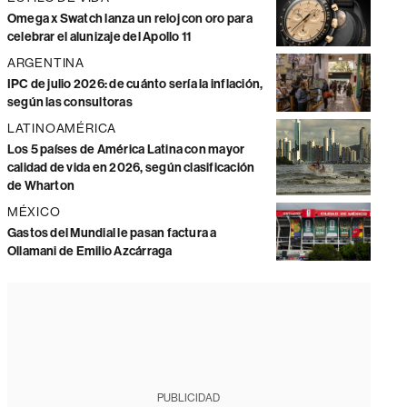
Omega x Swatch lanza un reloj con oro para
celebrar el alunizaje del Apollo 11
ARGENTINA
IPC de julio 2026: de cuánto sería la inflación,
según las consultoras
LATINOAMÉRICA
Los 5 países de América Latina con mayor
calidad de vida en 2026, según clasificación
de Wharton
MÉXICO
Gastos del Mundial le pasan factura a
Ollamani de Emilio Azcárraga
PUBLICIDAD