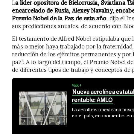
L
a líder opositora de Bielorrusia, Sviatlana T
encarcelado de Rusia, Alexey Navalny, encabez
Premio Nobel de la Paz de este año
, dijo el I
sus predicciones anuales, de acuerdo con Bl
El testamento de Alfred Nobel estipulaba que l
más o mejor haya trabajado por la fraternidad 
reducción de los ejércitos permanentes y por
paz”. A lo largo del tiempo, el Premio Nobel 
de diferentes tipos de trabajo y conceptos de pa
VER +
Nueva aerolínea estatal 
rentable: AMLO
La aerolínea mexicana busca
en el país, en momentos en q