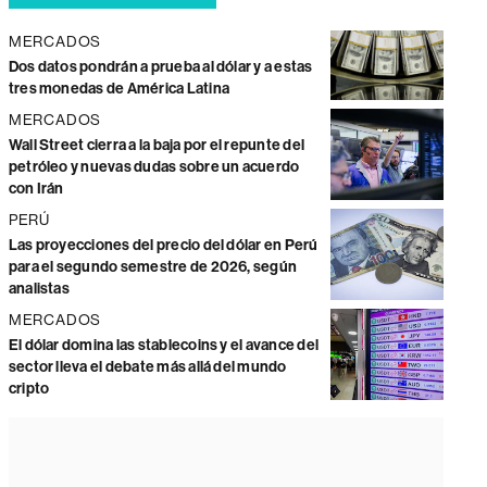
MERCADOS
Dos datos pondrán a prueba al dólar y a estas
tres monedas de América Latina
MERCADOS
Wall Street cierra a la baja por el repunte del
petróleo y nuevas dudas sobre un acuerdo
con Irán
PERÚ
Las proyecciones del precio del dólar en Perú
para el segundo semestre de 2026, según
analistas
MERCADOS
El dólar domina las stablecoins y el avance del
sector lleva el debate más allá del mundo
cripto