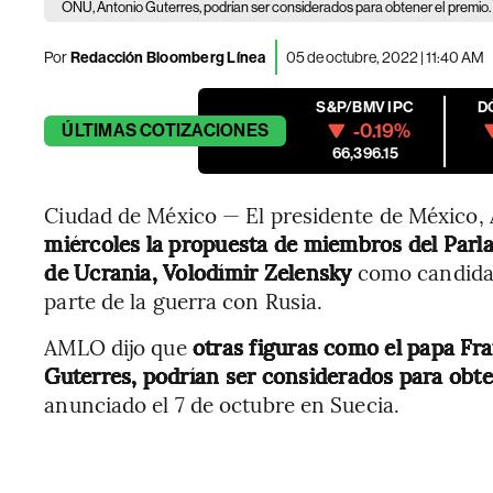
ONU, Antonio Guterres, podrían ser considerados para obtener el premio.
Por
Redacción Bloomberg Línea
05 de octubre, 2022 | 11:40 AM
S&P/BMV IPC
D
-0.19%
ÚLTIMAS
COTIZACIONES
66,396.15
Ciudad de México — El presidente de México
miércoles la propuesta de miembros del Par
de Ucrania, Volodímir Zelensky
como candidat
parte de la guerra con Rusia.
AMLO dijo que
otras figuras como el papa Fra
Guterres, podrían ser considerados para obt
anunciado el 7 de octubre en Suecia.