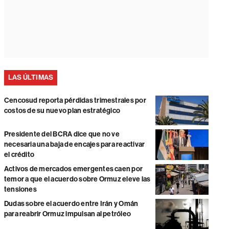
LAS ÚLTIMAS
Cencosud reporta pérdidas trimestrales por
costos de su nuevo plan estratégico
Presidente del BCRA dice que no ve
necesaria una baja de encajes para reactivar
el crédito
Activos de mercados emergentes caen por
temor a que el acuerdo sobre Ormuz eleve las
tensiones
Dudas sobre el acuerdo entre Irán y Omán
para reabrir Ormuz impulsan al petróleo