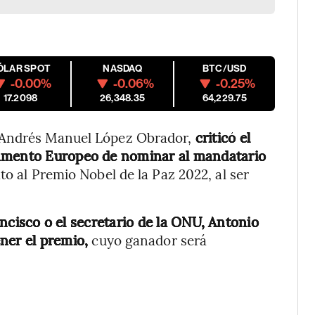
ÓLAR SPOT
NASDAQ
BTC/USD
-0.00%
-0.06%
-0.25%
17.2098
26,348.35
64,229.75
, Andrés Manuel López Obrador,
criticó el
lamento Europeo de nominar al mandatario
o al Premio Nobel de la Paz 2022, al ser
ncisco o el secretario de la ONU, Antonio
ener el premio,
cuyo ganador será