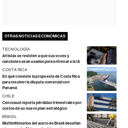
OTRAS NOTICIAS ECONÓMICAS
TECNOLOGÍA
Artistas se resisten a que sus voces y
canciones sean usadas para entrenar a la IA
COSTA RICA
En qué consiste la propuesta de Costa Rica
para resolver la disputa comercial con
Panamá
CHILE
Cencosud reporta pérdidas trimestrales por
costos de su nuevo plan estratégico
BRASIL
Multimillonarios del acero de Brasil desafían