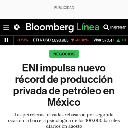
PUBLICIDAD
Ingresar
9%
ETH/USD
-0.36%
Visa
+0.52%
Mercad
1,898.985
370.47
NEGOCIOS
ENI impulsa nuevo
récord de producción
privada de petróleo en
México
Las petroleras privadas rebasaron por segunda
ocasión la barrera psicológica de los 100.000 barriles
diarios en agosto