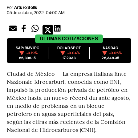
Por
Arturo Solís
05 de octubre, 2022 | 04:00 AM
ÚLTIMAS
COTIZACIONES
S&P/BMV IPC
DÓLAR SPOT
NASDAQ
-0.19%
-0.04%
-0.06%
66,396.15
17.2033
26,348.35
Ciudad de México — La empresa italiana Ente
Nazionale Idrocarburi, conocida como ENI,
impulsó la producción privada de petróleo en
México hasta un nuevo récord durante agosto,
en medio de problemas en un bloque
petrolero en aguas superficiales del país,
según las cifras más recientes de la Comisión
Nacional de Hidrocarburos (CNH).