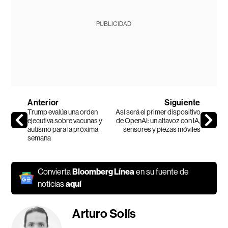
PUBLICIDAD
Anterior
Siguiente
Trump evalúa una orden
Así será el primer dispositivo
ejecutiva sobre vacunas y
de OpenAI: un altavoz con IA,
autismo para la próxima
sensores y piezas móviles
semana
Convierta
Bloomberg Línea
en su fuente de
noticias
aquí
Arturo Solís