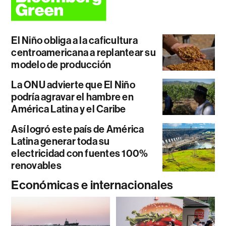
El Niño obliga a la caficultura
centroamericana a replantear su
modelo de producción
La ONU advierte que El Niño
podría agravar el hambre en
América Latina y el Caribe
Así logró este país de América
Latina generar toda su
electricidad con fuentes 100%
renovables
Económicas e internacionales