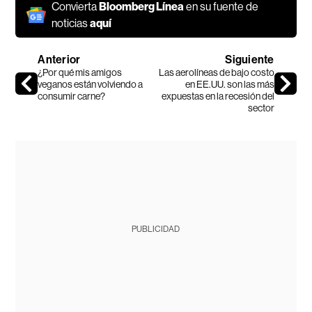
Convierta
Bloomberg Línea
en su fuente de
noticias
aquí
Anterior
Siguiente
¿Por qué mis amigos
Las aerolíneas de bajo costo
veganos están volviendo a
en EE.UU. son las más
consumir carne?
expuestas en la recesión del
sector
PUBLICIDAD