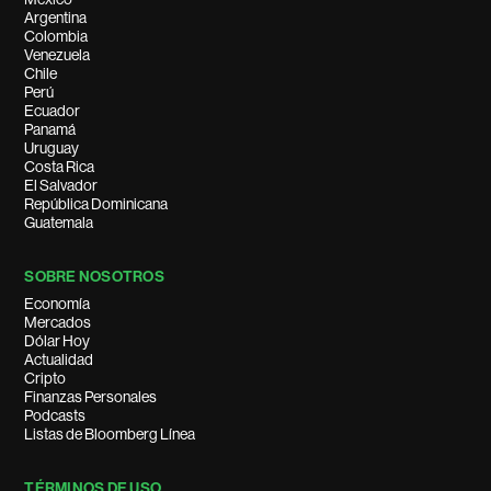
Argentina
Colombia
Venezuela
Chile
Perú
Ecuador
Panamá
Uruguay
Costa Rica
El Salvador
República Dominicana
Guatemala
SOBRE NOSOTROS
Economía
Mercados
Dólar Hoy
Actualidad
Cripto
Finanzas Personales
Podcasts
Listas de Bloomberg Línea
TÉRMINOS DE USO