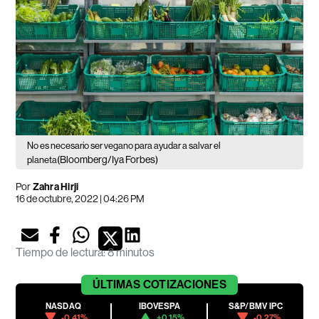
No es necesario ser vegano para ayudar a salvar el
(Bloomberg/Iya Forbes)
planeta
Por
Zahra Hirji
16 de octubre, 2022 | 04:26 PM
Tiempo de lectura
:
8 minutos
ÚLTIMAS
COTIZACIONES
NASDAQ
IBOVESPA
S&P/BMV IPC
-0.41%
+0.15%
-0.27%