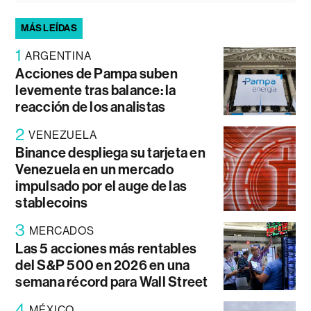
MÁS LEÍDAS
1
ARGENTINA
Acciones de Pampa suben
levemente tras balance: la
reacción de los analistas
2
VENEZUELA
Binance despliega su tarjeta en
Venezuela en un mercado
impulsado por el auge de las
stablecoins
3
MERCADOS
Las 5 acciones más rentables
del S&P 500 en 2026 en una
semana récord para Wall Street
4
MÉXICO