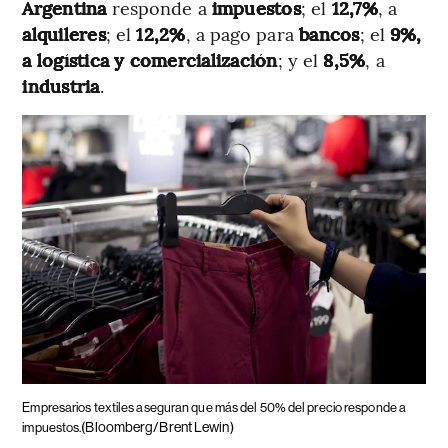
Argentina
responde a
impuestos
; el
12,7%
, a
alquileres
; el
12,2%
, a pago para
bancos
; el
9%,
a logística y comercialización
; y el
8,5%
, a
industria
.
Empresarios textiles aseguran que más del 50% del precio responde a
(Bloomberg/Brent Lewin)
impuestos.