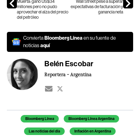
Muerta: ganó US$34
Wall Street pese a superar
millones pero no pudo
expectativas de facturación y
aprovechar el alza del precio
ganancia neta
del petróleo
Convierta
Bloomberg Línea
en su fuente de
noticias
aquí
Belén Escobar
Reportera - Argentina
Temas de este artículo
Bloomberg Línea
Bloomberg Línea Argentina
Las noticias del día
Inflación en Argentina