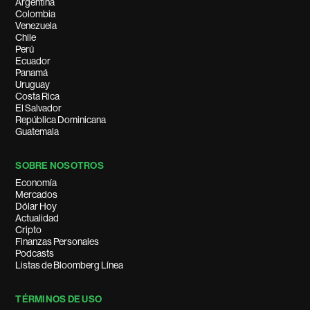
Argentina
Colombia
Venezuela
Chile
Perú
Ecuador
Panamá
Uruguay
Costa Rica
El Salvador
República Dominicana
Guatemala
SOBRE NOSOTROS
Economía
Mercados
Dólar Hoy
Actualidad
Cripto
Finanzas Personales
Podcasts
Listas de Bloomberg Línea
TÉRMINOS DE USO