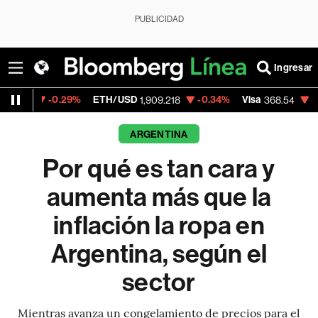
PUBLICIDAD
Ingresar
29%
ETH/USD
-0.34%
Visa
-0.28%
Mercad
1,909.218
368.54
ARGENTINA
Por qué es tan cara y
aumenta más que la
inflación la ropa en
Argentina, según el
sector
Mientras avanza un congelamiento de precios para el