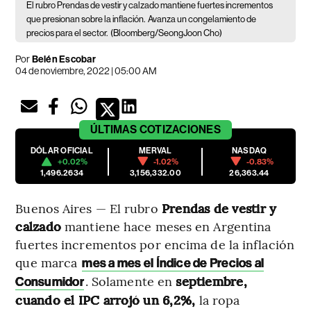
El rubro Prendas de vestir y calzado mantiene fuertes incrementos
que presionan sobre la inflación.
Avanza un congelamiento de
precios para el sector.
(Bloomberg/SeongJoon Cho)
Por
Belén Escobar
04 de noviembre, 2022 | 05:00 AM
ÚLTIMAS
COTIZACIONES
DÓLAR OFICIAL
MERVAL
NASDAQ
+0.02%
-1.02%
-0.83%
1,496.2634
3,156,332.00
26,363.44
Buenos Aires — El rubro
Prendas
de vestir y
calzado
mantiene hace meses en Argentina
fuertes incrementos por encima de la inflación
que marca
mes a mes el Índice de Precios al
. Solamente en
septiembre,
Consumidor
cuando el IPC arrojó un 6,2%,
la ropa