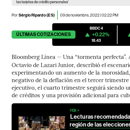
las tarjetas de crédito personales'
Por
Sérgio Ripardo (ES)
09 de noviembre, 2022 | 02:22 PM
BBDC4
+0.22%
ÚLTIMAS
COTIZACIONES
18.43
Bloomberg Línea — Una “tormenta perfecta”. 
Octavio de Lazari Junior, describió el escenar
experimentando un aumento de la morosidad, 
negativo de la deflación en el tercer trimestre
ejecutivo, el cuarto trimestre seguirá siendo u
de créditos y una provisión adicional para cubr
VER +
Lecturas recomendadas 
región de las elecciones