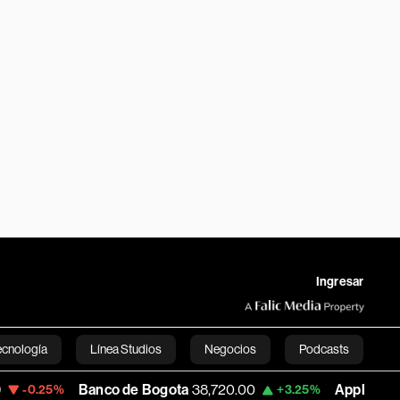
Ingresar
ecnología
Línea Studios
Negocios
Podcasts
Banco de Bogota
38,720.00
Apple
308.63
+3.25%
-7.
English