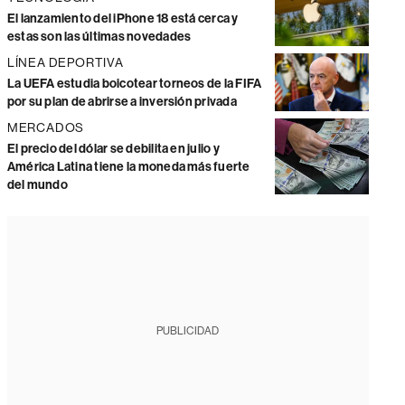
El lanzamiento del iPhone 18 está cerca y
estas son las últimas novedades
LÍNEA DEPORTIVA
La UEFA estudia boicotear torneos de la FIFA
por su plan de abrirse a inversión privada
MERCADOS
El precio del dólar se debilita en julio y
América Latina tiene la moneda más fuerte
del mundo
PUBLICIDAD