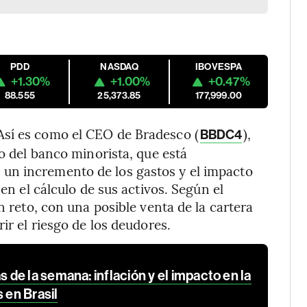
PDD
NASDAQ
IBOVESPA
+1.30%
+1.00%
+0.47%
88.555
25,373.85
177,999.00
Así es como el CEO de Bradesco (
),
BBDC4
io del banco minorista, que está
un incremento de los gastos y el impacto
 en el cálculo de sus activos. Según el
n reto, con una posible venta de la cartera
ir el riesgo de los deudores.
de la semana: inflación y el impacto en la
 en Brasil