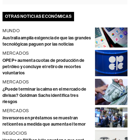
OTRAS NOTICIAS ECONÓMICAS
MUNDO
Australia amplía exigencia de que las grandes
tecnológicas paguen por las noticias
MERCADOS
OPEP+ aumenta cuotas de producción de
petróleo y concluye el retiro de recortes
voluntarios
MERCADOS
¿Puede terminar la calma en el mercado de
divisas? Goldman Sachs identifica tres
riesgos
MERCADOS
Inversores en préstamos se muestran
reticentes a medida que aumenta el temor
NEGOCIOS