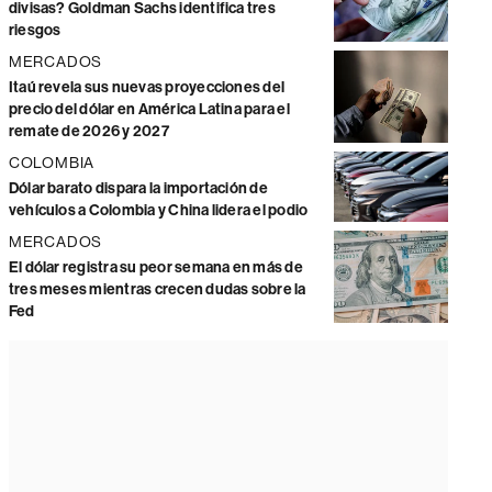
divisas? Goldman Sachs identifica tres
riesgos
MERCADOS
Itaú revela sus nuevas proyecciones del
precio del dólar en América Latina para el
remate de 2026 y 2027
COLOMBIA
Dólar barato dispara la importación de
vehículos a Colombia y China lidera el podio
MERCADOS
El dólar registra su peor semana en más de
tres meses mientras crecen dudas sobre la
Fed