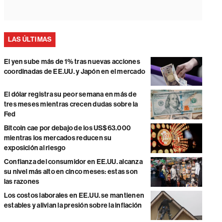
LAS ÚLTIMAS
El yen sube más de 1% tras nuevas acciones
coordinadas de EE.UU. y Japón en el mercado
El dólar registra su peor semana en más de
tres meses mientras crecen dudas sobre la
Fed
Bitcoin cae por debajo de los US$63.000
mientras los mercados reducen su
exposición al riesgo
Confianza del consumidor en EE.UU. alcanza
su nivel más alto en cinco meses: estas son
las razones
Los costos laborales en EE.UU. se mantienen
estables y alivian la presión sobre la inflación