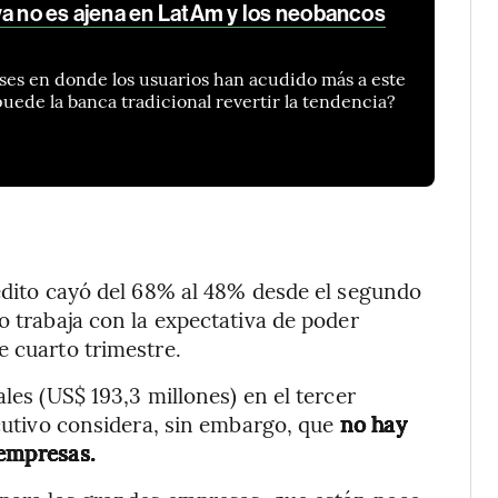
ya no es ajena en LatAm y los neobancos
aíses en donde los usuarios han acudido más a este
uede la banca tradicional revertir la tendencia?
rédito cayó del 68% al 48% desde el segundo
o trabaja con la expectativa de poder
e cuarto trimestre.
les (US$ 193,3 millones) en el tercer
ecutivo considera, sin embargo, que
no hay
 empresas.