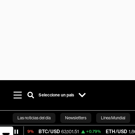
Seleccione un país
Las noticias del día
Newsletters
Línea Mundial
BTC/USD
63,101.51
ETH/USD
1,860.20
0.09%
+0.79%
+
Bloomberg 