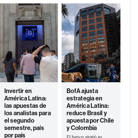
Invertir en
BofA ajusta
América Latina:
estrategia en
las apuestas de
América Latina:
los analistas para
reduce Brasil y
el segundo
apuesta por Chile
semestre, país
y Colombia
por país
El banco ajustó su