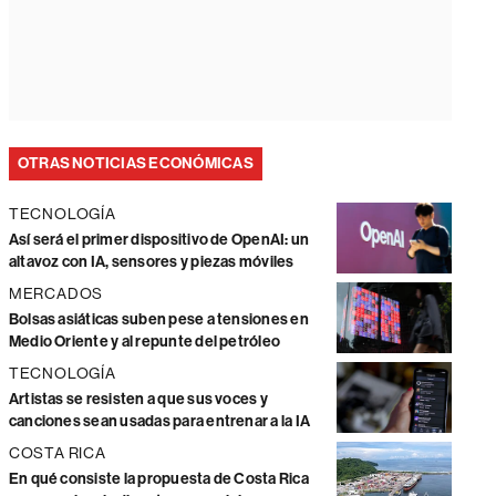
OTRAS NOTICIAS ECONÓMICAS
TECNOLOGÍA
Así será el primer dispositivo de OpenAI: un
altavoz con IA, sensores y piezas móviles
MERCADOS
Bolsas asiáticas suben pese a tensiones en
Medio Oriente y al repunte del petróleo
TECNOLOGÍA
Artistas se resisten a que sus voces y
canciones sean usadas para entrenar a la IA
COSTA RICA
En qué consiste la propuesta de Costa Rica