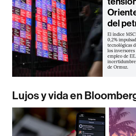
tensio
Oriente
del pet
El índice MSCI
0,2% impulsad
tecnológicas d
los inversores
empleo de EE.
incertidumbre 
de Ormuz.
Lujos y vida en Bloomber