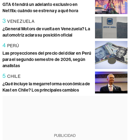
GTA 6 tendrá un adelanto exclusivo en
Netflix: cuándo se estrena y a qué hora
3
VENEZUELA
¿General Motors de vuelta en Venezuela? La
automotriz aclara su posición oficial
4
PERÚ
Las proyecciones del precio del dólar en Perú
para el segundo semestre de 2026, según
analistas
5
CHILE
¿Qué incluye la megarreforma económica de
Kast en Chile? Los principales cambios
PUBLICIDAD