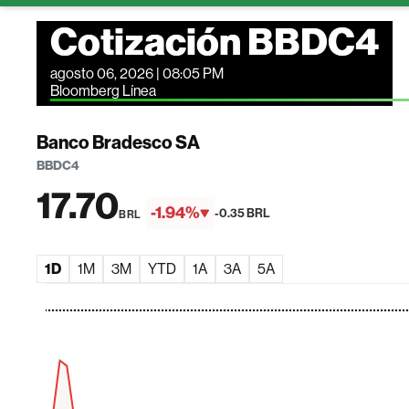
Cotización BBDC4
agosto 06, 2026 | 08:05 PM
Bloomberg Línea
Banco Bradesco SA
BBDC4
17.70
-1.94%
-0.35 BRL
BRL
1D
1M
3M
YTD
1A
3A
5A