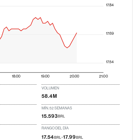
17.84
17.69
17.54
18:00
19:00
20:00
21:00
VOLUMEN
58.4M
MÍN. 52 SEMANAS
15.593
BRL
RANGO DEL DÍA
-
17.54
17.99
BRL
BRL