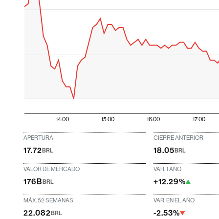
14:00
15:00
16:00
17:00
APERTURA
CIERRE ANTERIOR
17.72
18.05
BRL
BRL
VALOR DE MERCADO
VAR. 1 AÑO
176B
+12.29%
BRL
MÁX. 52 SEMANAS
VAR. EN EL AÑO
22.082
-2.53%
BRL