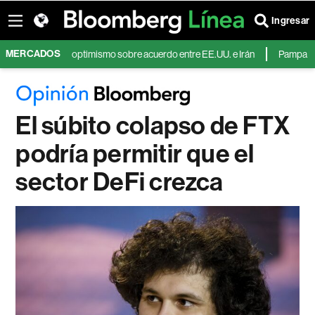
Ingresar
MERCADOS
l Street por optimismo sobre acuerdo entre EE.UU. e Irán
Pampa Energía 
El súbito colapso de FTX
podría permitir que el
sector DeFi crezca