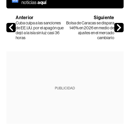
noticias
aquí
Anterior
Siguiente
Cuba culpa a las sanciones
Bolsa de Caracas se dispara
de EE.UU. por el apagón que
146% en 2026 en medio de
dejó a la isla sin luz casi 36
ajustes en el mercado
horas
cambiario
PUBLICIDAD