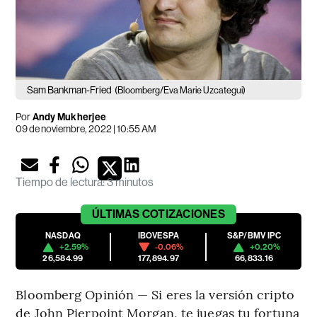
Sam Bankman-Fried
(Bloomberg/Eva Marie Uzcategui)
Por
Andy Mukherjee
09 de noviembre, 2022 | 10:55 AM
Tiempo de lectura
:
3 minutos
ÚLTIMAS
COTIZACIONES
NASDAQ
IBOVESPA
S&P/BMV IPC
+2.59%
-0.06%
+0.20%
26,584.99
177,894.97
66,833.16
Bloomberg Opinión — Si eres la versión cripto
de John Pierpoint Morgan, te juegas tu fortuna