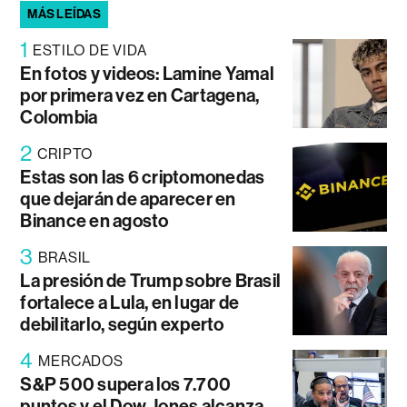
MÁS LEÍDAS
1
ESTILO DE VIDA
En fotos y videos: Lamine Yamal
por primera vez en Cartagena,
Colombia
2
CRIPTO
Estas son las 6 criptomonedas
que dejarán de aparecer en
Binance en agosto
3
BRASIL
La presión de Trump sobre Brasil
fortalece a Lula, en lugar de
debilitarlo, según experto
4
MERCADOS
S&P 500 supera los 7.700
puntos y el Dow Jones alcanza