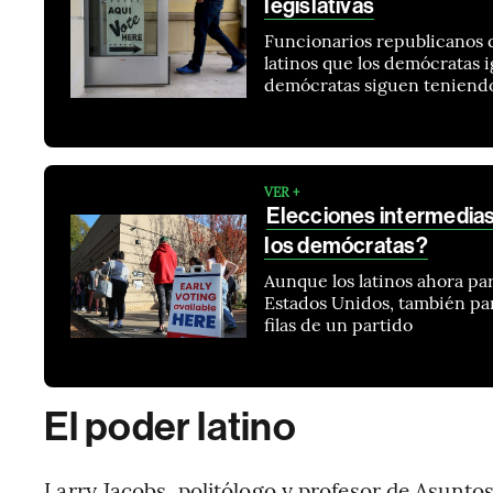
legislativas
Funcionarios republicanos 
latinos que los demócratas i
demócratas siguen teniend
VER +
Elecciones intermedias:
los demócratas?
Aunque los latinos ahora pa
Estados Unidos, también par
filas de un partido
El poder latino
Larry Jacobs, politólogo y profesor de Asunto