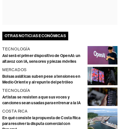
OTRAS NOTICIAS ECONÓMICAS
TECNOLOGÍA
Así será el primer dispositivo de OpenAI: un
altavoz con IA, sensores y piezas móviles
MERCADOS
Bolsas asiáticas suben pese a tensiones en
Medio Oriente y al repunte del petróleo
TECNOLOGÍA
Artistas se resisten a que sus voces y
canciones sean usadas para entrenar a la IA
COSTA RICA
En qué consiste la propuesta de Costa Rica
para resolver la disputa comercial con