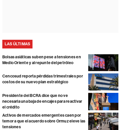
LAS ÚLTIMAS
Bolsas asiáticas suben pese a tensiones en
Medio Oriente y al repunte del petróleo
Cencosud reporta pérdidas trimestrales por
costos de su nuevo plan estratégico
Presidente del BCRA dice que no ve
necesaria una baja de encajes para reactivar
el crédito
Activos de mercados emergentes caen por
temor a que el acuerdo sobre Ormuz eleve las
tensiones