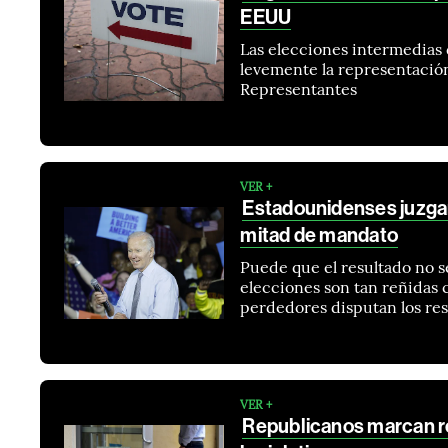
EEUU
Las elecciones intermedias 
levemente la representació
Representantes
VER +
Estadounidenses juzgan
mitad de mandato
Puede que el resultado no s
elecciones son tan reñidas c
perdedores disputan los re
VER +
Republicanos marcan ré