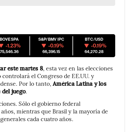
IBOVESPA
S&P/BMV IPC
BTC/USD
-1.23%
-0.19%
-0.19%
175,546.36
66,396.15
64,270.28
ar este martes 8
, esta vez en las elecciones
 controlará el Congreso de EE.UU. y
idense. Por lo tanto,
América Latina y los
e del juego
.
iones. Sólo el gobierno federal
años, mientras que Brasil y la mayoría de
 generales cada cuatro años.