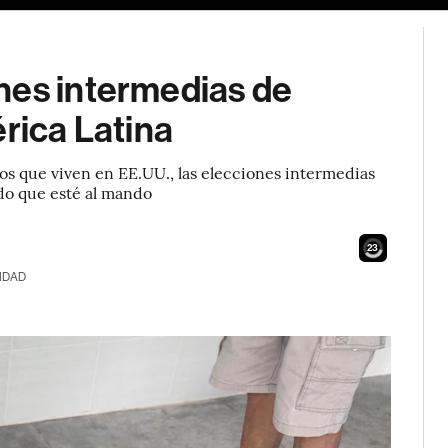
nes intermedias de
érica Latina
nos que viven en EE.UU., las elecciones intermedias
do que esté al mando
22
IDAD