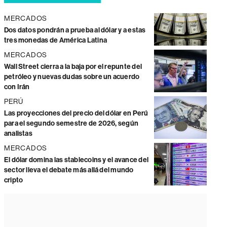
MERCADOS
Dos datos pondrán a prueba al dólar y a estas
tres monedas de América Latina
MERCADOS
Wall Street cierra a la baja por el repunte del
petróleo y nuevas dudas sobre un acuerdo
con Irán
PERÚ
Las proyecciones del precio del dólar en Perú
para el segundo semestre de 2026, según
analistas
MERCADOS
El dólar domina las stablecoins y el avance del
sector lleva el debate más allá del mundo
cripto