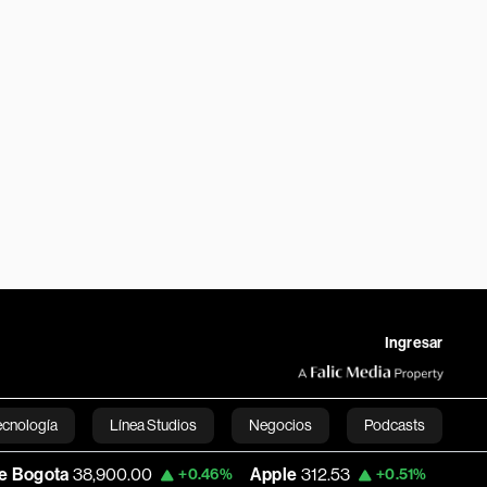
Ingresar
ecnología
Línea Studios
Negocios
Podcasts
8,900.00
Apple
312.53
USD COP
3,159.
+0.46%
+0.51%
English