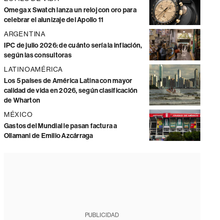
Omega x Swatch lanza un reloj con oro para
celebrar el alunizaje del Apollo 11
ARGENTINA
IPC de julio 2026: de cuánto sería la inflación,
según las consultoras
LATINOAMÉRICA
Los 5 países de América Latina con mayor
calidad de vida en 2026, según clasificación
de Wharton
MÉXICO
Gastos del Mundial le pasan factura a
Ollamani de Emilio Azcárraga
PUBLICIDAD