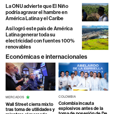
La ONU advierte que El Niño
podría agravar el hambre en
América Latina y el Caribe
Así logró este país de América
Latina generar toda su
electricidad con fuentes 100%
renovables
Económicas e internacionales
COLOMBIA
MERCADOS
Colombia incauta
Wall Street cierra mixto
explosivos antes de la
tras toma de utilidades y
toma de posesión de De