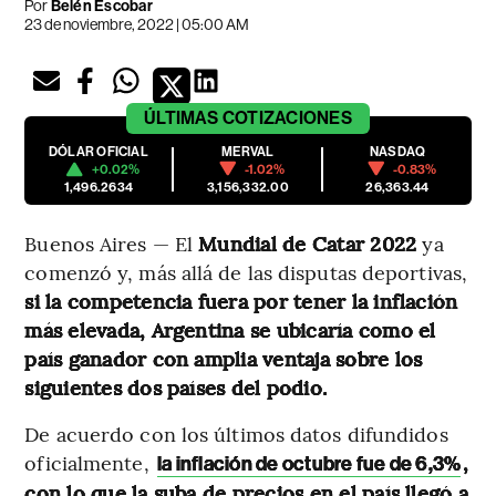
Por
Belén Escobar
23 de noviembre, 2022 | 05:00 AM
ÚLTIMAS
COTIZACIONES
DÓLAR OFICIAL
MERVAL
NASDAQ
+0.02%
-1.02%
-0.83%
1,496.2634
3,156,332.00
26,363.44
Buenos Aires — El
Mundial de Catar 2022
ya
comenzó y, más allá de las disputas deportivas,
si la competencia fuera por tener la inflación
más elevada, Argentina se ubicaría como el
país ganador con amplia ventaja sobre los
siguientes dos países del podio.
De acuerdo con los últimos datos difundidos
oficialmente,
,
la inflación de octubre fue de 6,3%
con lo que la suba de precios en el país llegó a