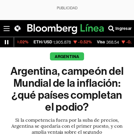
PUBLICIDAD
Ingresar
2%
ETH/USD
-0.52%
Visa
-0.28%
Mercad
1,905.878
368.54
ARGENTINA
Argentina, campeón del
Mundial de la inflación:
¿qué países completan
el podio?
Si la competencia fuera por la suba de precios,
Argentina se quedaría con el primer puesto, y con
amplia ventaja sobre el segundo