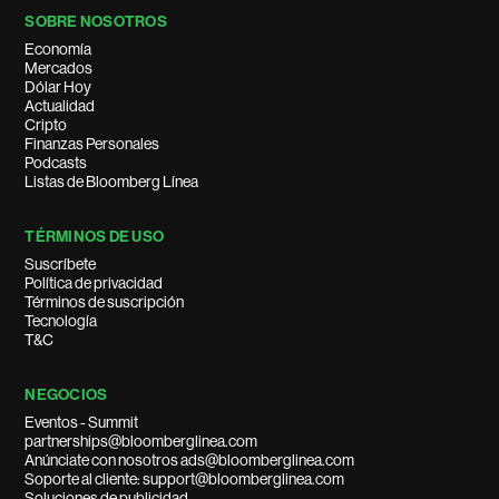
SOBRE NOSOTROS
Economía
Mercados
Dólar Hoy
Actualidad
Cripto
Finanzas Personales
Podcasts
Listas de Bloomberg Línea
TÉRMINOS DE USO
Suscríbete
Política de privacidad
Términos de suscripción
Tecnología
T&C
NEGOCIOS
Eventos - Summit
partnerships@bloomberglinea.com
Anúnciate con nosotros ads@bloomberglinea.com
Soporte al cliente: support@bloomberglinea.com
Soluciones de publicidad