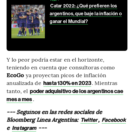
Catar 2022: ¿Qué prefieren los
argentinos, que baje la inflación o
ganar el Mundial?
Y lo peor podría estar en el horizonte,
teniendo en cuenta que consultoras como
EcoGo
ya proyectan picos de inflación
anualizada de
. Mientras
hasta 130% en 2023
tanto, el
poder adquisitivo de los argentinos cae
.
mes a mes
--- Seguínos en las redes sociales de
Bloomberg Línea Argentina:
,
Twitter
Facebook
e
---
Instagram