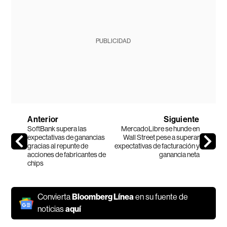
PUBLICIDAD
Anterior
Siguiente
SoftBank supera las
MercadoLibre se hunde en
expectativas de ganancias
Wall Street pese a superar
gracias al repunte de
expectativas de facturación y
acciones de fabricantes de
ganancia neta
chips
Convierta
Bloomberg Línea
en su fuente de
noticias
aquí