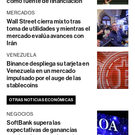
como fuente de financiación
MERCADOS
Wall Street cierra mixto tras
toma de utilidades y mientras el
mercado evalúa avances con
Irán
VENEZUELA
Binance despliega su tarjeta en
Venezuela en un mercado
impulsado por el auge de las
stablecoins
OTRAS NOTICIAS ECONÓMICAS
NEGOCIOS
SoftBank supera las
expectativas de ganancias