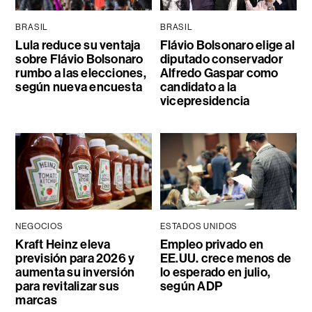
BRASIL
BRASIL
Lula reduce su ventaja
Flávio Bolsonaro elige al
sobre Flávio Bolsonaro
diputado conservador
rumbo a las elecciones,
Alfredo Gaspar como
según nueva encuesta
candidato a la
vicepresidencia
NEGOCIOS
ESTADOS UNIDOS
Kraft Heinz eleva
Empleo privado en
previsión para 2026 y
EE.UU. crece menos de
aumenta su inversión
lo esperado en julio,
para revitalizar sus
según ADP
marcas