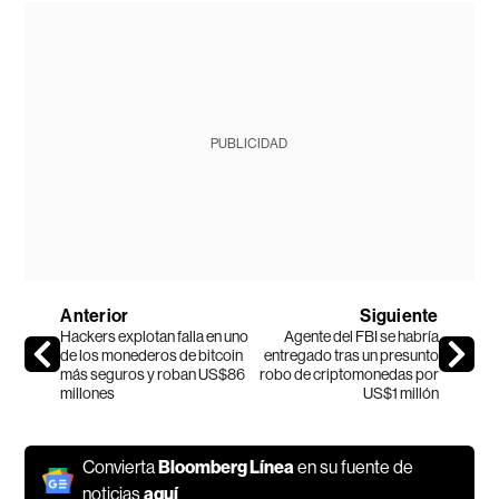
PUBLICIDAD
Anterior
Siguiente
Hackers explotan falla en uno
Agente del FBI se habría
de los monederos de bitcoin
entregado tras un presunto
más seguros y roban US$86
robo de criptomonedas por
millones
US$1 millón
Convierta
Bloomberg Línea
en su fuente de
noticias
aquí