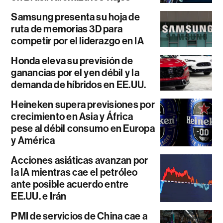
Samsung presenta su hoja de
ruta de memorias 3D para
competir por el liderazgo en IA
Honda eleva su previsión de
ganancias por el yen débil y la
demanda de híbridos en EE.UU.
Heineken supera previsiones por
crecimiento en Asia y África
pese al débil consumo en Europa
y América
Acciones asiáticas avanzan por
la IA mientras cae el petróleo
ante posible acuerdo entre
EE.UU. e Irán
PMI de servicios de China cae a