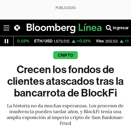
PUBLICIDAD
Ingresar
2%
ETH/USD
+0.22%
Visa
+1.07%
Mercado
1,879.515
369.59
CRIPTO
Crecen los fondos de
clientes atascados tras la
bancarrota de BlockFi
La historia no da muchas esperanzas. Los procesos de
insolvencia pueden tardar años, y BlockFi tenía una
amplia exposición al imperio cripto de Sam Bankman-
Fried