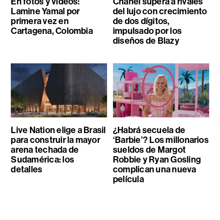
En fotos y videos:
Chanel supera a rivales
Lamine Yamal por
del lujo con crecimiento
primera vez en
de dos dígitos,
Cartagena, Colombia
impulsado por los
diseños de Blazy
Live Nation elige a Brasil
¿Habrá secuela de
para construir la mayor
‘Barbie’? Los millonarios
arena techada de
sueldos de Margot
Sudamérica: los
Robbie y Ryan Gosling
detalles
complican una nueva
película