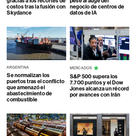
gracias a los recortes de
pese al auge del
costos tras la fusión con
negocio de centros de
Skydance
datos de IA
ARGENTINA
MERCADOS
Se normalizan los
S&P 500 supera los
puertos tras el conflicto
7.700 puntos y el Dow
que amenazó el
Jones alcanza un récord
abastecimiento de
por avances con Irán
combustible