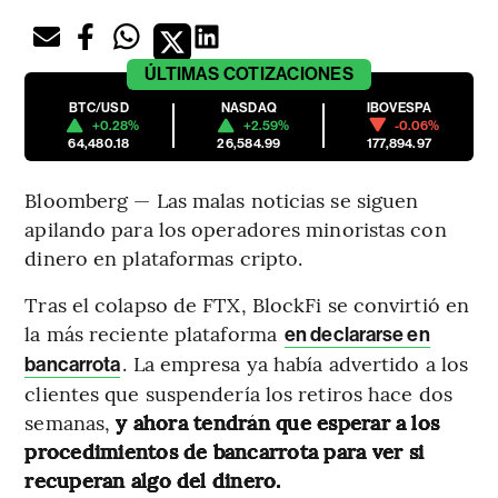
ÚLTIMAS
COTIZACIONES
BTC/USD
NASDAQ
IBOVESPA
+0.28%
+2.59%
-0.06%
64,480.18
26,584.99
177,894.97
Bloomberg — Las malas noticias se siguen
apilando para los operadores minoristas con
dinero en plataformas cripto.
Tras el colapso de FTX, BlockFi se convirtió en
la más reciente plataforma
en declararse en
. La empresa ya había advertido a los
bancarrota
clientes que suspendería los retiros hace dos
semanas,
y ahora tendrán que esperar a los
procedimientos de bancarrota para ver si
recuperan algo del dinero.