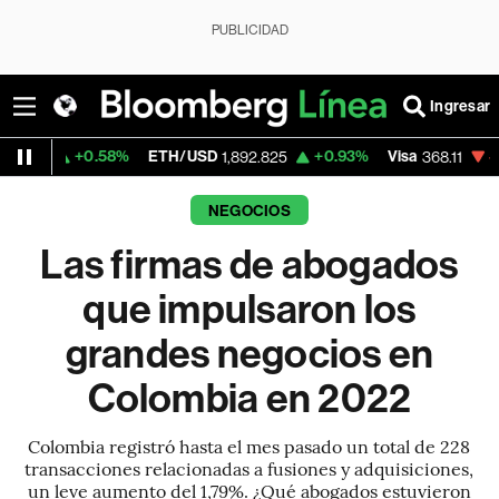
PUBLICIDAD
Ingresar
%
ETH/USD
+0.93%
Visa
-0.40%
Mercado
1,892.825
368.11
NEGOCIOS
Las firmas de abogados
que impulsaron los
grandes negocios en
Colombia en 2022
Colombia registró hasta el mes pasado un total de 228
transacciones relacionadas a fusiones y adquisiciones,
un leve aumento del 1,79%. ¿Qué abogados estuvieron