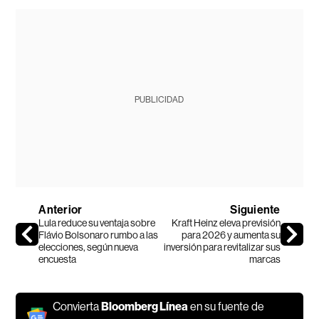
PUBLICIDAD
Anterior
Siguiente
Lula reduce su ventaja sobre
Kraft Heinz eleva previsión
Flávio Bolsonaro rumbo a las
para 2026 y aumenta su
elecciones, según nueva
inversión para revitalizar sus
encuesta
marcas
Convierta
Bloomberg Línea
en su fuente de