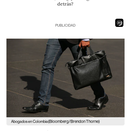
detrás?
21
PUBLICIDAD
(Bloomberg/Brendon Thorne)
Abogados en Colombia