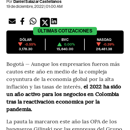
Por
Daniel Salazar Castellanos
19 de diciembre, 2022 | 01:00 AM
ÚLTIMAS
COTIZACIONES
DÓLAR
BVC
NASDAQ
-0.55%
0.00%
-0.39%
3,178.30
15,840.00
26,481.38
Bogotá — Aunque los empresarios fueron más
cautos este año en medio de la compleja
coyuntura de la economía global por la alta
inflación y las tasas de interés,
el 2022 ha sido
un año activo para los negocios en Colombia
tras la reactivación económica por la
pandemia.
La pauta la marcaron este año las OPA de los
banqueros Gilinski por las empresas del Grupo