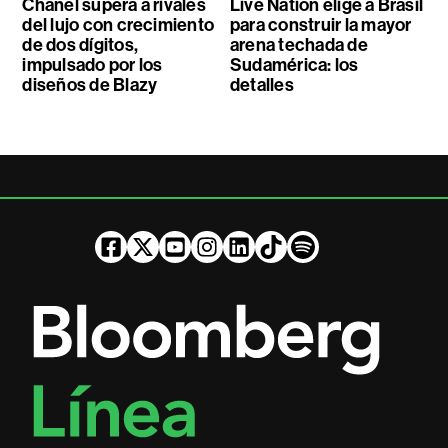
Chanel supera a rivales
Live Nation elige a Brasil
del lujo con crecimiento
para construir la mayor
de dos dígitos,
arena techada de
impulsado por los
Sudamérica: los
diseños de Blazy
detalles