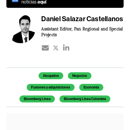
noticias
aquí
Daniel Salazar Castellanos
Assistant Editor, Pan Regional and Special
Projects
Temas de este artículo
Abogados
Negocios
Fusiones y adquisiciones
Economía
Bloomberg Línea
Bloomberg Línea Colombia