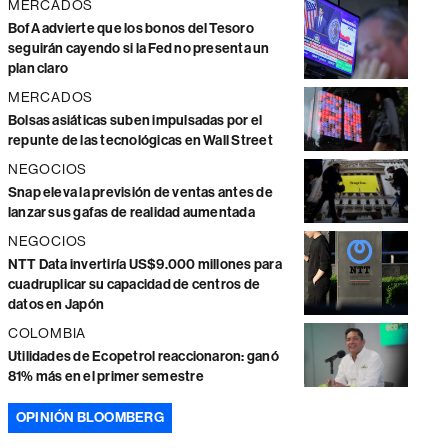
MERCADOS
BofA advierte que los bonos del Tesoro
seguirán cayendo si la Fed no presenta un
plan claro
MERCADOS
Bolsas asiáticas suben impulsadas por el
repunte de las tecnológicas en Wall Street
NEGOCIOS
Snap eleva la previsión de ventas antes de
lanzar sus gafas de realidad aumentada
NEGOCIOS
NTT Data invertiría US$9.000 millones para
cuadruplicar su capacidad de centros de
datos en Japón
COLOMBIA
Utilidades de Ecopetrol reaccionaron: ganó
81% más en el primer semestre
OPINIÓN BLOOMBERG