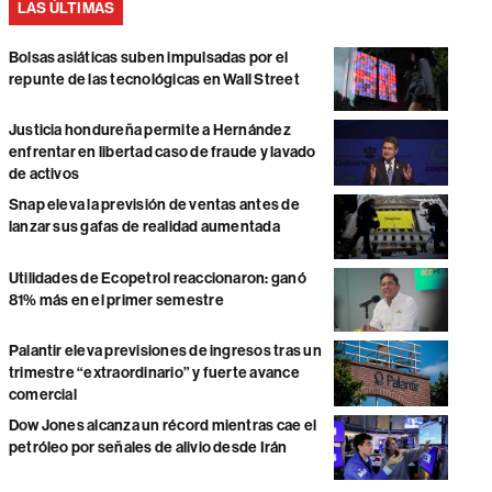
LAS ÚLTIMAS
Bolsas asiáticas suben impulsadas por el
repunte de las tecnológicas en Wall Street
Justicia hondureña permite a Hernández
enfrentar en libertad caso de fraude y lavado
de activos
Snap eleva la previsión de ventas antes de
lanzar sus gafas de realidad aumentada
Utilidades de Ecopetrol reaccionaron: ganó
81% más en el primer semestre
Palantir eleva previsiones de ingresos tras un
trimestre “extraordinario” y fuerte avance
comercial
Dow Jones alcanza un récord mientras cae el
petróleo por señales de alivio desde Irán