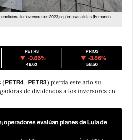
beneficios a los inversores en 2023, según los analistas
(Fernando
PETR3
PRIO3
-0.86%
-3.86%
48.62
58.50
 (
,
) pierda este año su
PETR4
PETR3
agadoras de dividendos a los inversores en
n; operadores evalúan planes de Lula de