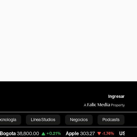
Ingresar
ecnología
Línea Studios
Negocios
Podcasts
,800.00
Apple
303.27
USD COP
3,232.9
+0.21%
-1.74%
English