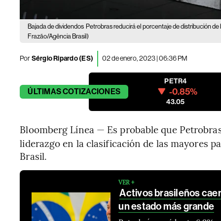
Bajada de dividendos
Petrobras reducirá el porcentaje de distribución de 
Frazão/Agência Brasil)
Por
Sérgio Ripardo (ES)
02 de enero, 2023 | 06:36 PM
PETR4
-0.85%
ÚLTIMAS
COTIZACIONES
43.05
Bloomberg Línea — Es probable que Petrobras
liderazgo en la clasificación de las mayores p
Brasil.
VER +
Activos brasileños cae
un estado más grande