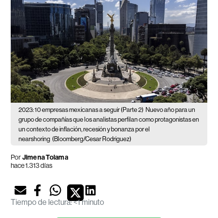
2023: 10 empresas mexicanas a seguir (Parte 2)
Nuevo año para un
grupo de compañías que los analistas perfilan como protagonistas en
un contexto de inflación, recesión y bonanza por el
nearshoring
(Bloomberg/Cesar Rodriguez)
Por
Jimena Tolama
hace 1.313 días
Tiempo de lectura
:
<1 minuto