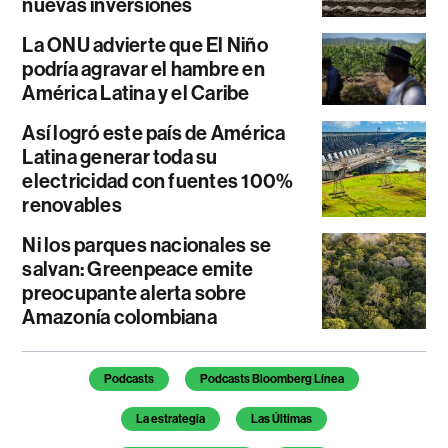
nuevas inversiones
La ONU advierte que El Niño
podría agravar el hambre en
América Latina y el Caribe
Así logró este país de América
Latina generar toda su
electricidad con fuentes 100%
renovables
Ni los parques nacionales se
salvan: Greenpeace emite
preocupante alerta sobre
Amazonía colombiana
Temas de este artículo
Podcasts
Podcasts Bloomberg Línea
La estrategia
Las Últimas