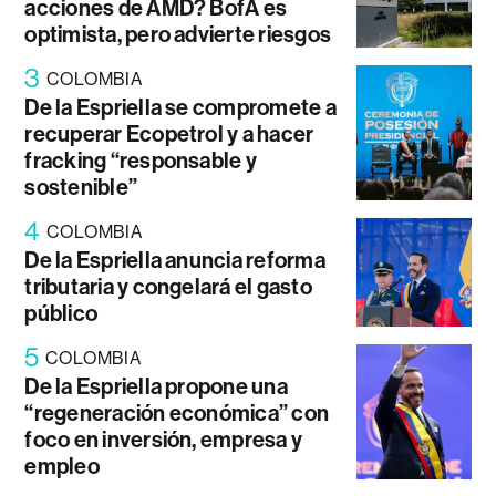
acciones de AMD? BofA es
optimista, pero advierte riesgos
3
COLOMBIA
De la Espriella se compromete a
recuperar Ecopetrol y a hacer
fracking “responsable y
sostenible”
4
COLOMBIA
De la Espriella anuncia reforma
tributaria y congelará el gasto
público
5
COLOMBIA
De la Espriella propone una
“regeneración económica” con
foco en inversión, empresa y
empleo