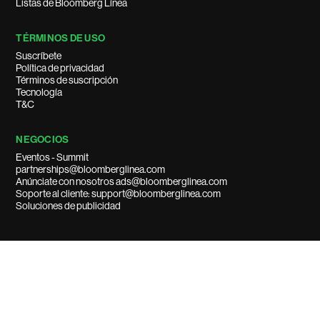
Listas de Bloomberg Línea
TÉRMINOS DE USO
Suscríbete
Política de privacidad
Términos de suscripción
Tecnología
T&C
NEGOCIOS
Eventos - Summit
partnerships@bloomberglinea.com
Anúnciate con nosotros ads@bloomberglinea.com
Soporte al cliente: support@bloomberglinea.com
Soluciones de publicidad