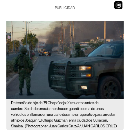
19
PUBLICIDAD
Detención de hijo de ‘El Chapo’ deja 29 muertos antes de
cumbre
Soldados mexicanos hacen guardia cerca de unos
vehículos en llamas en una calle durante un operativo para arrestar
al hijo de Joaquín 'El Chapo' Guzmán, en la ciudad de Culiacán,
Sinaloa.
(Photographer: Juan Carlos Cruz/A/JUAN CARLOS CRUZ)