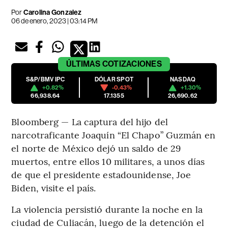
Por
Carolina Gonzalez
06 de enero, 2023 | 03:14 PM
ÚLTIMAS
COTIZACIONES
S&P/BMV IPC
DÓLAR SPOT
NASDAQ
+0.82%
-0.43%
+1.30%
66,938.64
17.1355
26,690.62
Bloomberg — La captura del hijo del
narcotraficante Joaquín “El Chapo” Guzmán en
el norte de México dejó un saldo de 29
muertos, entre ellos 10 militares, a unos días
de que el presidente estadounidense, Joe
Biden, visite el país.
La violencia persistió durante la noche en la
ciudad de Culiacán, luego de la detención el