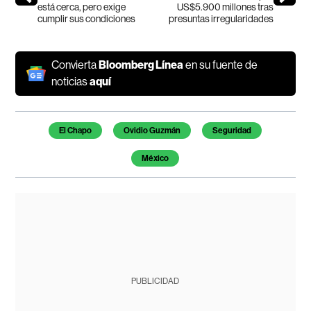
está cerca, pero exige
US$5.900 millones tras
cumplir sus condiciones
presuntas irregularidades
Convierta
Bloomberg Línea
en su fuente de
noticias
aquí
Temas de este artículo
El Chapo
Ovidio Guzmán
Seguridad
México
PUBLICIDAD