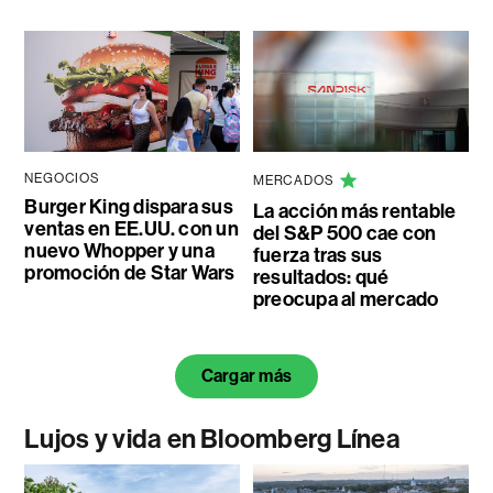
NEGOCIOS
MERCADOS
Burger King dispara sus
La acción más rentable
ventas en EE.UU. con un
del S&P 500 cae con
nuevo Whopper y una
fuerza tras sus
promoción de Star Wars
resultados: qué
preocupa al mercado
Cargar más
Lujos y vida en Bloomberg Línea