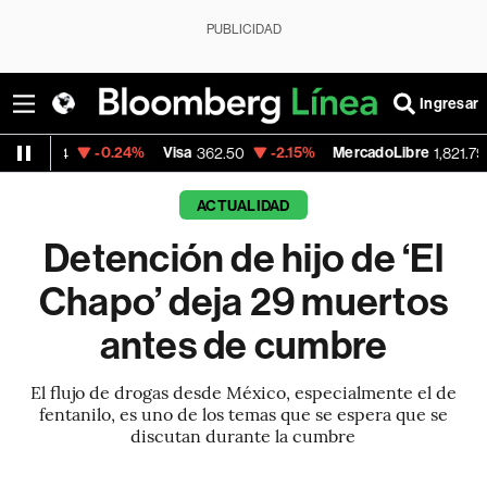
PUBLICIDAD
Ingresar
-0.24%
Visa
-2.15%
MercadoLibre
-0.14
362.50
1,821.795
ACTUALIDAD
Detención de hijo de ‘El
Chapo’ deja 29 muertos
antes de cumbre
El flujo de drogas desde México, especialmente el de
fentanilo, es uno de los temas que se espera que se
discutan durante la cumbre