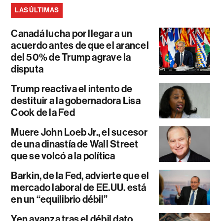
LAS ÚLTIMAS
Canadá lucha por llegar a un
acuerdo antes de que el arancel
del 50% de Trump agrave la
disputa
Trump reactiva el intento de
destituir a la gobernadora Lisa
Cook de la Fed
Muere John Loeb Jr., el sucesor
de una dinastía de Wall Street
que se volcó a la política
Barkin, de la Fed, advierte que el
mercado laboral de EE.UU. está
en un “equilibrio débil”
Yen avanza tras el débil dato