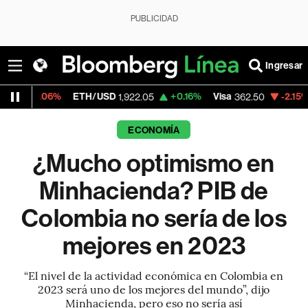
PUBLICIDAD
Ingresar
ETH/USD
+0.16%
Visa
-2.15%
MercadoLi
1,922.05
362.50
ECONOMÍA
¿Mucho optimismo en
Minhacienda? PIB de
Colombia no sería de los
mejores en 2023
“El nivel de la actividad económica en Colombia en
2023 será uno de los mejores del mundo”, dijo
Minhacienda, pero eso no sería así