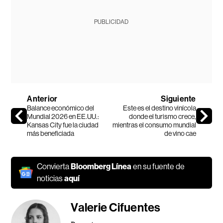
PUBLICIDAD
Anterior
Siguiente
Balance económico del
Este es el destino vinícola
Mundial 2026 en EE.UU.:
donde el turismo crece,
Kansas City fue la ciudad
mientras el consumo mundial
más beneficiada
de vino cae
Convierta
Bloomberg Línea
en su fuente de
noticias
aquí
Valerie Cifuentes