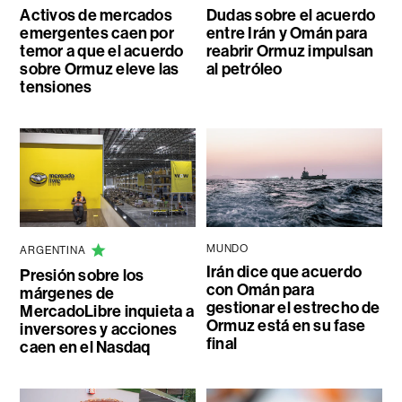
Activos de mercados
Dudas sobre el acuerdo
emergentes caen por
entre Irán y Omán para
temor a que el acuerdo
reabrir Ormuz impulsan
sobre Ormuz eleve las
al petróleo
tensiones
MUNDO
ARGENTINA
Irán dice que acuerdo
Presión sobre los
con Omán para
márgenes de
gestionar el estrecho de
MercadoLibre inquieta a
Ormuz está en su fase
inversores y acciones
final
caen en el Nasdaq