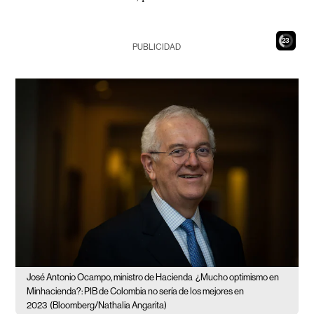
21
PUBLICIDAD
José Antonio Ocampo, ministro de Hacienda
¿Mucho optimismo en
Minhacienda?: PIB de Colombia no sería de los mejores en
2023
(Bloomberg/Nathalia Angarita)