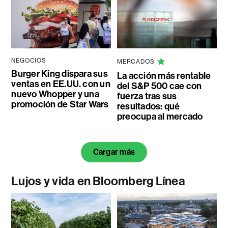
NEGOCIOS
MERCADOS
Burger King dispara sus
La acción más rentable
ventas en EE.UU. con un
del S&P 500 cae con
nuevo Whopper y una
fuerza tras sus
promoción de Star Wars
resultados: qué
preocupa al mercado
Cargar más
Lujos y vida en Bloomberg Línea