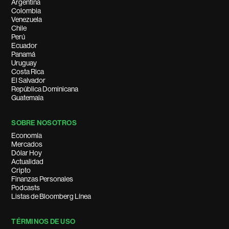
Argentina
Colombia
Venezuela
Chile
Perú
Ecuador
Panamá
Uruguay
Costa Rica
El Salvador
República Dominicana
Guatemala
SOBRE NOSOTROS
Economía
Mercados
Dólar Hoy
Actualidad
Cripto
Finanzas Personales
Podcasts
Listas de Bloomberg Línea
TÉRMINOS DE USO