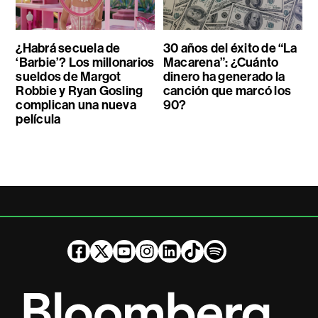
¿Habrá secuela de
30 años del éxito de “La
‘Barbie’? Los millonarios
Macarena”: ¿Cuánto
sueldos de Margot
dinero ha generado la
Robbie y Ryan Gosling
canción que marcó los
complican una nueva
90?
película