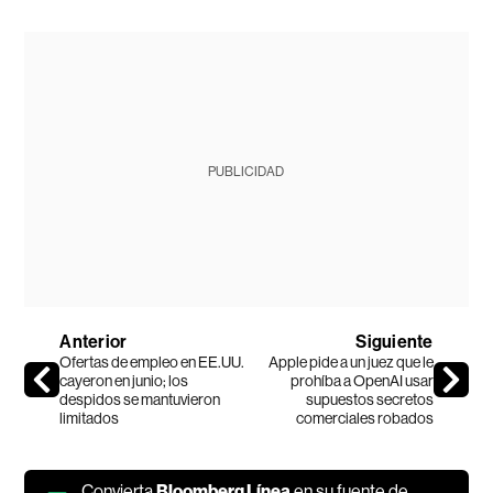
PUBLICIDAD
Anterior
Siguiente
Ofertas de empleo en EE.UU.
Apple pide a un juez que le
cayeron en junio; los
prohíba a OpenAI usar
despidos se mantuvieron
supuestos secretos
limitados
comerciales robados
Convierta
Bloomberg Línea
en su fuente de