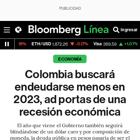
PUBLICIDAD
Ingresar
%
ETH/USD
-0.17%
Visa
+1.07%
MercadoLi
1,872.26
369.59
ECONOMÍA
Colombia buscará
endeudarse menos en
2023, ad portas de una
recesión económica
El año que viene el Gobierno también seguirá
blindándose de un dólar caro y por composición de
moneda, la deuda pública en pesos pasaría de ser el