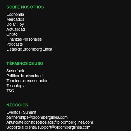
SOBRE NOSOTROS
Economía
Mercados
Dólar Hoy
Actualidad
Cripto
Finanzas Personales
Podcasts
Listas de Bloomberg Línea
TÉRMINOS DE USO
Suscríbete
Política de privacidad
Términos de suscripción
Tecnología
T&C
NEGOCIOS
Eventos - Summit
partnerships@bloomberglinea.com
Anúnciate con nosotros ads@bloomberglinea.com
Soporte al cliente: support@bloomberglinea.com