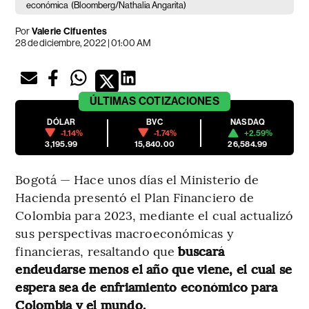
económica
(Bloomberg/Nathalia Angarita)
Por
Valerie Cifuentes
28 de diciembre, 2022 | 01:00 AM
ÚLTIMAS
COTIZACIONES
DÓLAR
BVC
NASDAQ
-1.14%
-1.74%
+2.59%
3,195.99
15,840.00
26,584.99
Bogotá — Hace unos días el Ministerio de
Hacienda presentó el Plan Financiero de
Colombia para 2023, mediante el cual actualizó
sus perspectivas macroeconómicas y
financieras, resaltando que
buscará
endeudarse menos el año que viene, el cual se
espera sea de enfriamiento económico para
Colombia y el mundo.