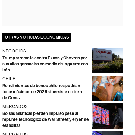
OTRAS NOTICIAS ECONÓMICAS
NEGOCIOS
Trump arremete contra Exxon y Chevron por
sus altas ganancias en medio de la guerra con
Irán
CHILE
Rendimientos de bonos chilenos podrían
tocar máximos de 2026 si persiste el cierre
de Ormuz
MERCADOS
Bolsas asiáticas pierden impulso pese al
repunte tecnológico de Wall Street y el yen se
estabiliza
MERCADOS