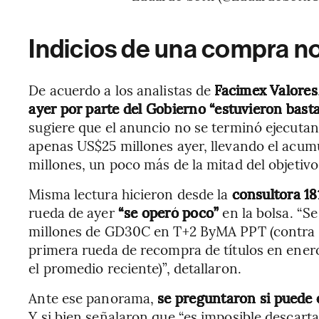
Indicios de una compra n
De acuerdo a los analistas de
Facimex Valores
ayer por parte del Gobierno “estuvieron bast
sugiere que el anuncio no se terminó ejecuta
apenas US$25 millones ayer, llevando el acum
millones, un poco más de la mitad del objetivo 
Misma lectura hicieron desde la
consultora 18
rueda de ayer
“se operó poco”
en la bolsa. “S
millones de GD30C en T+2 ByMA PPT (contra e
primera rueda de recompra de títulos en ener
el promedio reciente)”, detallaron.
Ante ese panorama,
se preguntaron si puede 
Y si bien señalaron que “es imposible descart