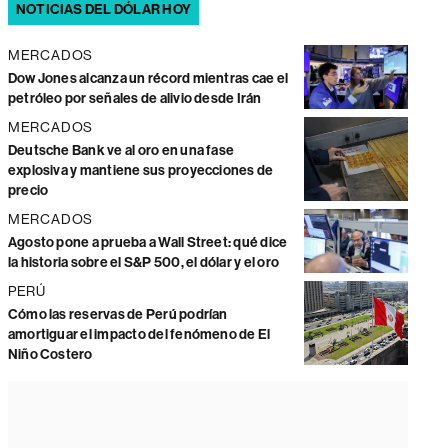
NOTICIAS DEL DÓLAR HOY
MERCADOS
Dow Jones alcanza un récord mientras cae el
petróleo por señales de alivio desde Irán
MERCADOS
Deutsche Bank ve al oro en una fase
explosiva y mantiene sus proyecciones de
precio
MERCADOS
Agosto pone a prueba a Wall Street: qué dice
la historia sobre el S&P 500, el dólar y el oro
PERÚ
Cómo las reservas de Perú podrían
amortiguar el impacto del fenómeno de El
Niño Costero