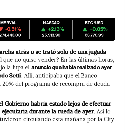
MERVAL
NASDAQ
BTC/USD
-0.51%
+2.13%
+0.05%
,274,443.00
25,913.90
63,770.99
archa atrás o se trató solo de una jugada
l que no quiso vender? En las últimas horas,
jo la lupa el
anuncio que había realizado ayer
. Allí, anticipaba que el Banco
rdo Setti
un 20% del programa de recompra de deuda
l Gobierno habría estado lejos de efectuar
 ejecutaría durante la rueda de ayer
. Así lo
stuvieron circulando esta mañana por la City