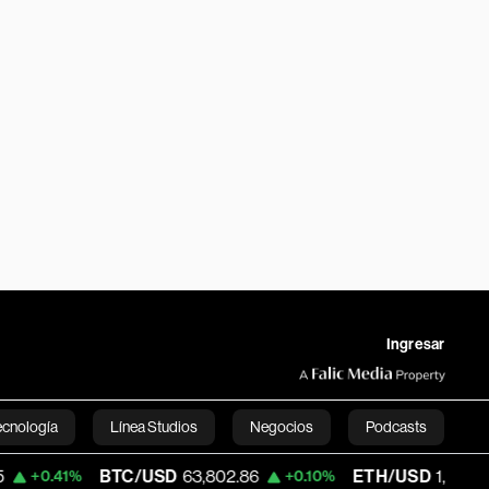
Ingresar
ecnología
Línea Studios
Negocios
Podcasts
BTC/USD
63,802.86
ETH/USD
1,864.745
%
+0.10%
-0.1
English