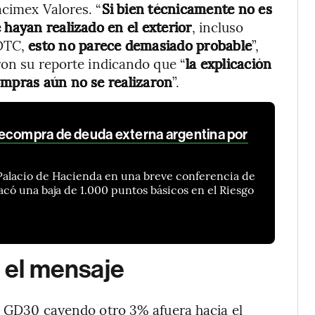
acimex Valores. “
Si bien técnicamente no es
 hayan realizado en el exterior
, incluso
 OTC,
esto no parece demasiado probable
”,
ron su reporte indicando que “
la explicación
ompras aún no se realizaron
”.
ecompra de deuda externa argentina por
l Palacio de Hacienda en una breve conferencia de
acó una baja de 1.000 puntos básicos en el Riesgo
n el mensaje
el GD30 cayendo otro 3% afuera hacia el