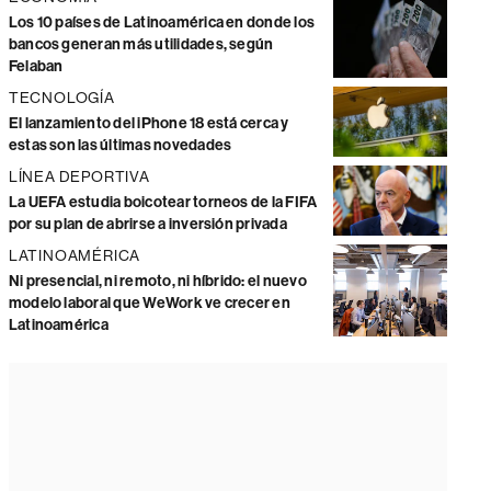
Los 10 países de Latinoamérica en donde los
bancos generan más utilidades, según
Felaban
TECNOLOGÍA
El lanzamiento del iPhone 18 está cerca y
estas son las últimas novedades
LÍNEA DEPORTIVA
La UEFA estudia boicotear torneos de la FIFA
por su plan de abrirse a inversión privada
LATINOAMÉRICA
Ni presencial, ni remoto, ni híbrido: el nuevo
modelo laboral que WeWork ve crecer en
Latinoamérica