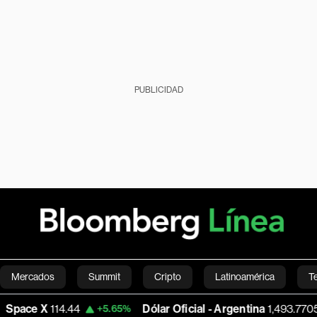
PUBLICIDAD
Mercados
Summit
Cripto
Latinoamérica
T
114.44
Dólar Oficial - Argentina
1,493.7705
+5.65%
+0.41
Green
Economía
Estilo de vida
Mundo
Videos