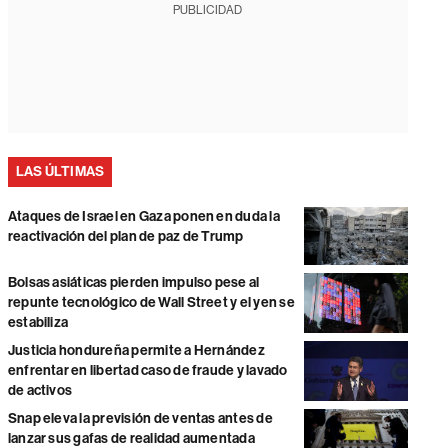
PUBLICIDAD
LAS ÚLTIMAS
Ataques de Israel en Gaza ponen en duda la
reactivación del plan de paz de Trump
Bolsas asiáticas pierden impulso pese al
repunte tecnológico de Wall Street y el yen se
estabiliza
Justicia hondureña permite a Hernández
enfrentar en libertad caso de fraude y lavado
de activos
Snap eleva la previsión de ventas antes de
lanzar sus gafas de realidad aumentada