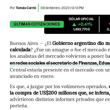
Por
Tomás Carrió
08 de febrero, 2023 | 12:13 PM
DÓLAR OFICIAL
+0.41%
ÚLTIMAS
COTIZACIONES
1,493.7705
3
Buenos Aires — ¿El
Gobierno argentino
dio m
calculada
? ¿Fue un amague o fue el mercado e
los analistas del mercado volvieron a poner ba
en redes sociales el secretario de Finanzas, Edua
Central estaría presente en el mercado con 
anunciado en enero.
Es que, a juzgar por los volúmenes operados,
e
la compra de US$200 millones que, se infería,
advirtieron distintos informes privados que e
porteña.