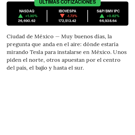
ÚLTIMAS
COTIZACIONES
NASDAQ
IBOVESPA
S&P/BMV IPC
+1.30%
-1.73%
+0.82%
26,690.62
172,513.42
66,938.64
Ciudad de México — Muy buenos días, la
pregunta que anda en el aire: dónde estaría
mirando Tesla para instalarse en México. Unos
piden el norte, otros apuestan por el centro
del país, el bajío y hasta el sur.