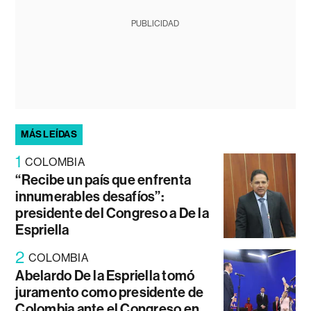
PUBLICIDAD
MÁS LEÍDAS
1
COLOMBIA
“Recibe un país que enfrenta
innumerables desafíos”:
presidente del Congreso a De la
Espriella
2
COLOMBIA
Abelardo De la Espriella tomó
juramento como presidente de
Colombia ante el Congreso en