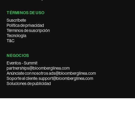
TÉRMINOS DE USO
Suscríbete
Política de privacidad
Términos de suscripción
Tecnología
T&C
NEGOCIOS
Eventos - Summit
partnerships@bloomberglinea.com
Anúnciate con nosotros ads@bloomberglinea.com
Soporte al cliente: support@bloomberglinea.com
Soluciones de publicidad