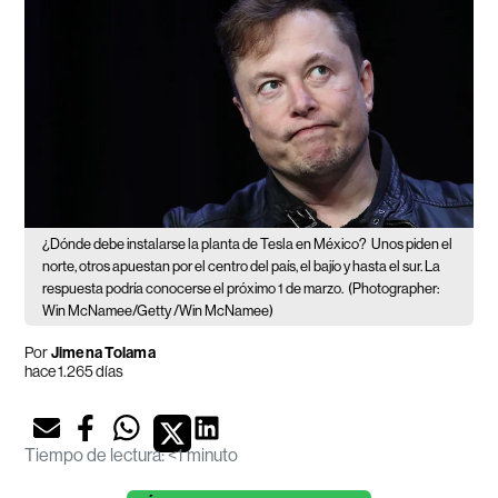
¿Dónde debe instalarse la planta de Tesla en México?
Unos piden el
norte, otros apuestan por el centro del país, el bajío y hasta el sur. La
respuesta podría conocerse el próximo 1 de marzo.
(Photographer:
Win McNamee/Getty /Win McNamee)
Por
Jimena Tolama
hace 1.265 días
Tiempo de lectura
:
<1 minuto