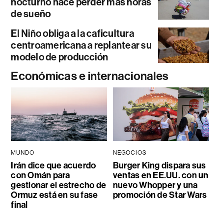
nocturno hace perder más horas
de sueño
El Niño obliga a la caficultura
centroamericana a replantear su
modelo de producción
Económicas e internacionales
MUNDO
NEGOCIOS
Irán dice que acuerdo
Burger King dispara sus
con Omán para
ventas en EE.UU. con un
gestionar el estrecho de
nuevo Whopper y una
Ormuz está en su fase
promoción de Star Wars
final