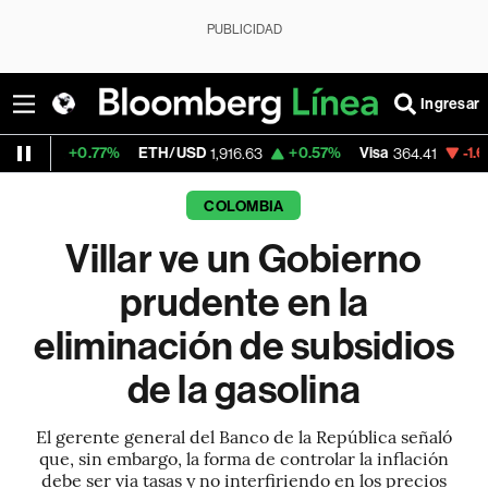
PUBLICIDAD
Ingresar
.77%
ETH/USD
+0.57%
Visa
-1.64%
Mercad
1,916.63
364.41
COLOMBIA
Villar ve un Gobierno
prudente en la
eliminación de subsidios
de la gasolina
El gerente general del Banco de la República señaló
que, sin embargo, la forma de controlar la inflación
debe ser via tasas y no interfiriendo en los precios