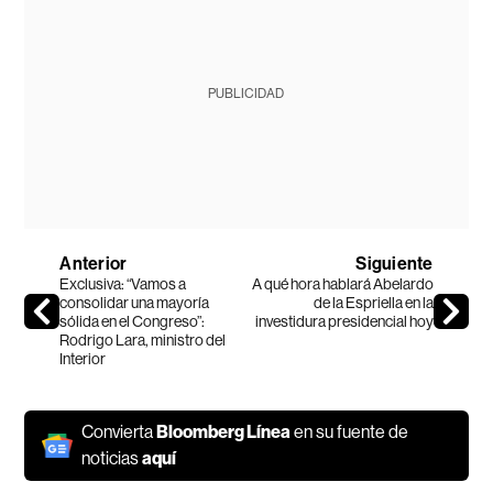
PUBLICIDAD
Anterior
Siguiente
Exclusiva: “Vamos a
A qué hora hablará Abelardo
consolidar una mayoría
de la Espriella en la
sólida en el Congreso”:
investidura presidencial hoy
Rodrigo Lara, ministro del
Interior
Convierta
Bloomberg Línea
en su fuente de
noticias
aquí