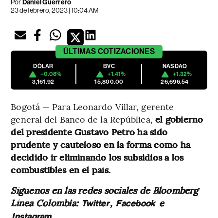
Por
Daniel Guerrero
23 de febrero, 2023 | 10:04 AM
ÚLTIMAS
COTIZACIONES
DÓLAR
BVC
NASDAQ
+0.08%
+1.41%
+1.32%
3,161.92
15,800.00
26,696.54
Bogotá — Para Leonardo Villar, gerente
general del Banco de la República,
el gobierno
del presidente Gustavo Petro ha sido
prudente y cauteloso en la forma como ha
decidido ir eliminando los subsidios a los
combustibles en el país.
Síguenos en las redes sociales de Bloomberg
Línea Colombia:
,
e
Twitter
Facebook
Instagram