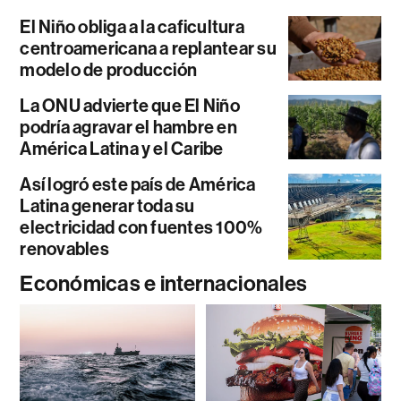
El Niño obliga a la caficultura
centroamericana a replantear su
modelo de producción
La ONU advierte que El Niño
podría agravar el hambre en
América Latina y el Caribe
Así logró este país de América
Latina generar toda su
electricidad con fuentes 100%
renovables
Económicas e internacionales