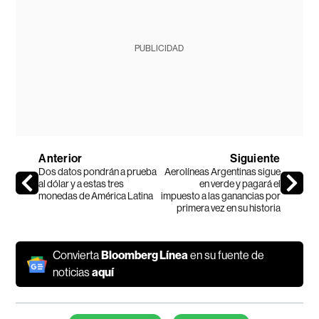
PUBLICIDAD
Anterior
Siguiente
Dos datos pondrán a prueba
Aerolíneas Argentinas sigue
al dólar y a estas tres
en verde y pagará el
monedas de América Latina
impuesto a las ganancias por
primera vez en su historia
Convierta
Bloomberg Línea
en su fuente de
noticias
aquí
Temas de este artículo