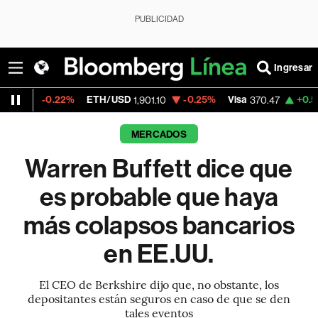
PUBLICIDAD
Ingresar
2%
ETH/USD
-0.25%
Visa
+0.52%
MercadoL
1,901.10
370.47
MERCADOS
Warren Buffett dice que
es probable que haya
más colapsos bancarios
en EE.UU.
El CEO de Berkshire dijo que, no obstante, los
depositantes están seguros en caso de que se den
tales eventos