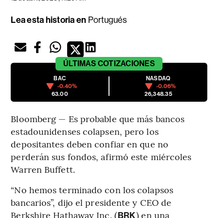
Lea esta historia en
Portugués
ÚLTIMAS
COTIZACIONES
BAC
NASDAQ
-0.40%
-0.06%
63.00
26,348.35
Bloomberg — Es probable que más bancos
estadounidenses colapsen, pero los
depositantes deben confiar en que no
perderán sus fondos, afirmó este miércoles
Warren Buffett.
“No hemos terminado con los colapsos
bancarios”, dijo el presidente y CEO de
Berkshire Hathaway Inc. (
) en una
BRK