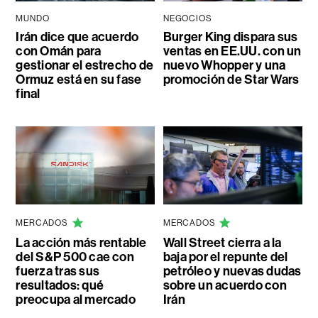
MUNDO
NEGOCIOS
Irán dice que acuerdo
Burger King dispara sus
con Omán para
ventas en EE.UU. con un
gestionar el estrecho de
nuevo Whopper y una
Ormuz está en su fase
promoción de Star Wars
final
MERCADOS
MERCADOS
La acción más rentable
Wall Street cierra a la
del S&P 500 cae con
baja por el repunte del
fuerza tras sus
petróleo y nuevas dudas
resultados: qué
sobre un acuerdo con
preocupa al mercado
Irán