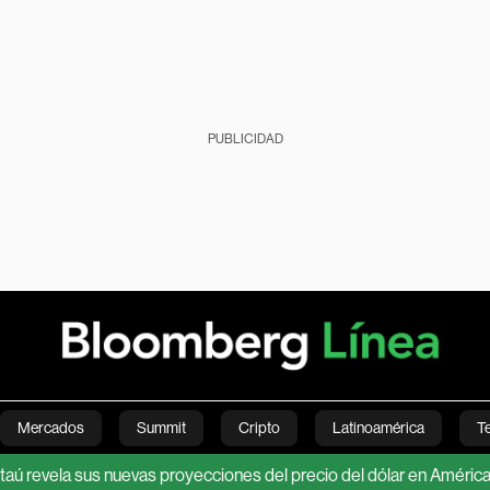
PUBLICIDAD
Mercados
Summit
Cripto
Latinoamérica
T
ela sus nuevas proyecciones del precio del dólar en América Latin
Green
Economía
Estilo de vida
Mundo
Videos