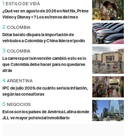
1
ESTILO DE VIDA
¿Qué ver en agosto de 2026 en Netflix, Prime
Video y Disney +? Los estrenos del mes
2
COLOMBIA
Dólar barato dispara la importación de
vehículos a Colombia y China lidera el podio
3
COLOMBIA
La carrera por la inversión cambió: esto es lo
que Colombia debe hacer para no quedarse
atrás
4
ARGENTINA
IPC de julio 2026: de cuánto sería la inflación,
según las consultoras
5
NEGOCIOS
Estos son los países de América Latina donde
JLL ve mayor potencial inmobiliario