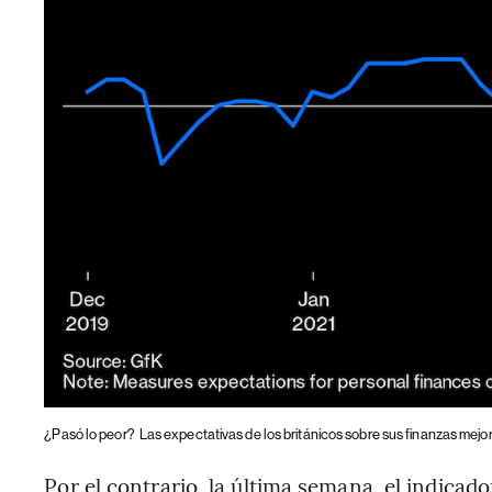
¿Pasó lo peor?
Las expectativas de los británicos sobre sus finanzas mejo
Por el contrario, la última semana, el indicad