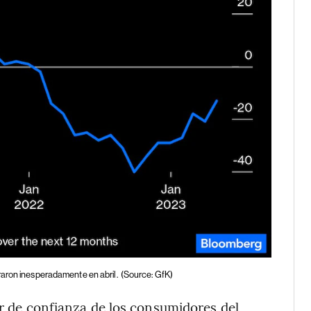
raron inesperadamente en abril.
(Source: GfK)
or de confianza de los consumidores del