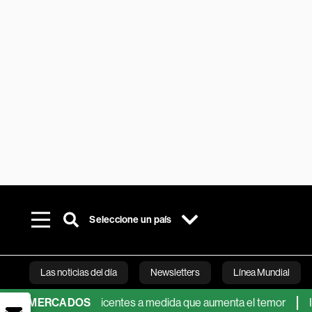
Seleccione un país
Las noticias del día
Newsletters
Línea Mundial
e muestran reticentes a medida que aumenta el temor
MERCADOS
Itaú rev
Bloomberg 