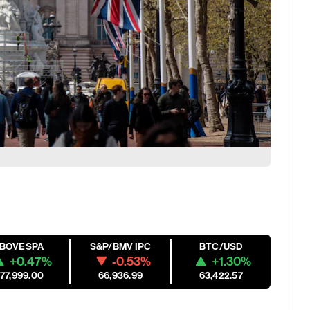
IBOVESPA
S&P/BMV IPC
BTC/USD
+0.47%
-0.53%
+1.30%
177,999.00
66,936.99
63,422.57