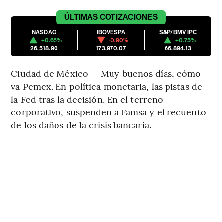
ÚLTIMAS
COTIZACIONES
NASDAQ
IBOVESPA
S&P/BMV IPC
+0.65%
-0.90%
+0.75%
26,518.90
173,970.07
66,894.13
Ciudad de México — Muy buenos días, cómo
va Pemex. En política monetaria, las pistas de
la Fed tras la decisión. En el terreno
corporativo, suspenden a Famsa y el recuento
de los daños de la crisis bancaria.