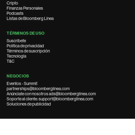
Cripto
Finanzas Personales
Podcasts
Listas de Bloomberg Línea
TÉRMINOS DE USO
Suscríbete
Política de privacidad
Términos de suscripción
Tecnología
T&C
NEGOCIOS
Eventos - Summit
partnerships@bloomberglinea.com
Anúnciate con nosotros ads@bloomberglinea.com
Soporte al cliente: support@bloomberglinea.com
Soluciones de publicidad