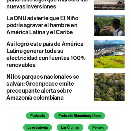
nuevas inversiones
La ONU advierte que El Niño
podría agravar el hambre en
América Latina y el Caribe
Así logró este país de América
Latina generar toda su
electricidad con fuentes 100%
renovables
Ni los parques nacionales se
salvan: Greenpeace emite
preocupante alerta sobre
Amazonía colombiana
Temas de este artículo
Podcasts
Podcasts Bloomberg Línea
La estrategia
Las Últimas
Pemex