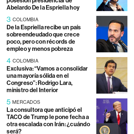
posesión presidencial de
Abelardo De la Espriella hoy
3
COLOMBIA
De la Espriella recibe un país
sobreendeudado que crece
poco, pero con récords de
empleo y menos pobreza
4
COLOMBIA
Exclusiva: “Vamos a consolidar
una mayoría sólida en el
Congreso”: Rodrigo Lara,
ministro del Interior
5
MERCADOS
La consultora que anticipó el
TACO de Trump le pone fecha a
otra escalada con Irán: ¿cuándo
será?