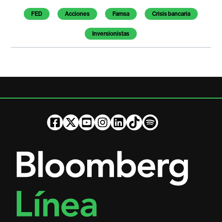
FED
Acciones
Famsa
Crisis bancaria
Inversionistas