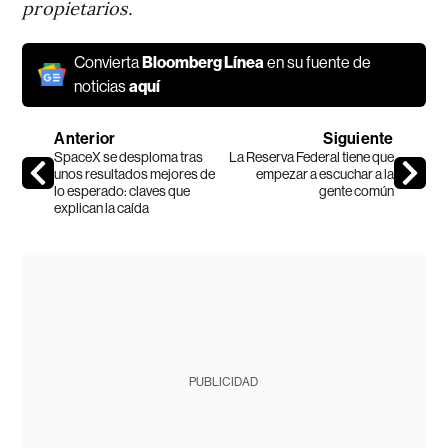
propietarios.
Convierta
Bloomberg Línea
en su fuente de
noticias
aquí
Anterior
Siguiente
SpaceX se desploma tras
La Reserva Federal tiene que
unos resultados mejores de
empezar a escuchar a la
lo esperado: claves que
gente común
explican la caída
PUBLICIDAD