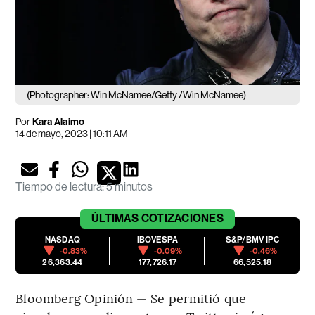
(Photographer: Win McNamee/Getty /Win McNamee)
Por
Kara Alaimo
14 de mayo, 2023 | 10:11 AM
Tiempo de lectura
:
5 minutos
ÚLTIMAS
COTIZACIONES
NASDAQ
IBOVESPA
S&P/BMV IPC
-0.83%
-0.09%
-0.46%
26,363.44
177,726.17
66,525.18
Bloomberg Opinión — Se permitió que