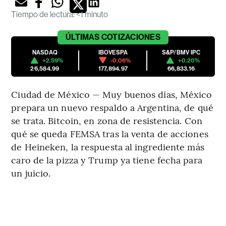
Tiempo de lectura
:
<1 minuto
ÚLTIMAS
COTIZACIONES
NASDAQ
IBOVESPA
S&P/BMV IPC
+2.59%
-0.06%
+0.20%
26,584.99
177,894.97
66,833.16
Ciudad de México — Muy buenos días, México
prepara un nuevo respaldo a Argentina, de qué
se trata. Bitcoin, en zona de resistencia. Con
qué se queda FEMSA tras la venta de acciones
de Heineken, la respuesta al ingrediente más
caro de la pizza y Trump ya tiene fecha para
un juicio.