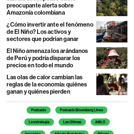
preocupante alerta sobre
Amazonía colombiana
¿Cómo invertir ante el fenómeno
de El Niño? Los activos y
sectores que podrían ganar
El Niño amenaza los arándanos
de Perú y podría disparar los
precios en todo el mundo
Las olas de calor cambian las
reglas de la economía: quiénes
ganan y quiénes pierden
Temas de este artículo
Podcasts
Podcasts Bloomberg Línea
La estrategia
Las Últimas
AMLO
Argentina
Alberto Fernández
Bitcoin