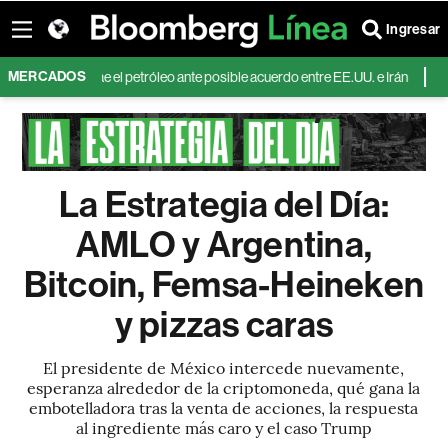
Ingresar
MERCADOS
 mientras cae el petróleo ante posible acuerdo entre EE.UU. e Irán
Pampa 
La Estrategia del Día:
AMLO y Argentina,
Bitcoin, Femsa-Heineken
y pizzas caras
El presidente de México intercede nuevamente,
esperanza alrededor de la criptomoneda, qué gana la
embotelladora tras la venta de acciones, la respuesta
al ingrediente más caro y el caso Trump