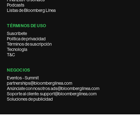
Podcasts
Listas de Bloomberg Línea
TÉRMINOS DE USO
Suscríbete
Política de privacidad
Términos de suscripción
Tecnología
T&C
NEGOCIOS
Eventos - Summit
partnerships@bloomberglinea.com
Anúnciate con nosotros ads@bloomberglinea.com
Soporte al cliente: support@bloomberglinea.com
Soluciones de publicidad