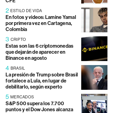
CFE
2
ESTILO DE VIDA
En fotos y videos: Lamine Yamal
por primera vez en Cartagena,
Colombia
3
CRIPTO
Estas son las 6 criptomonedas
que dejarán de aparecer en
Binance en agosto
4
BRASIL
La presión de Trump sobre Brasil
fortalece a Lula, en lugar de
debilitarlo, según experto
5
MERCADOS
S&P 500 supera los 7.700
puntos y el Dow Jones alcanza