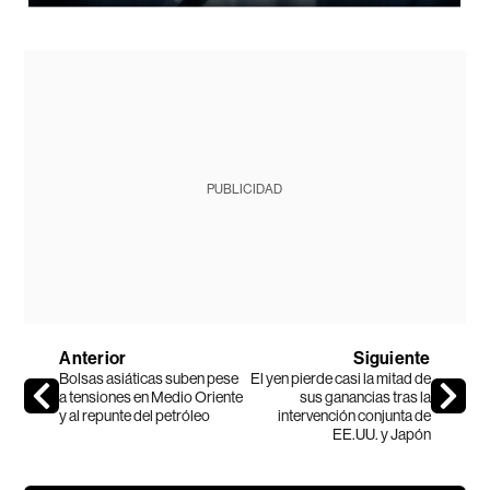
PUBLICIDAD
Anterior
Siguiente
Bolsas asiáticas suben pese
El yen pierde casi la mitad de
a tensiones en Medio Oriente
sus ganancias tras la
y al repunte del petróleo
intervención conjunta de
EE.UU. y Japón