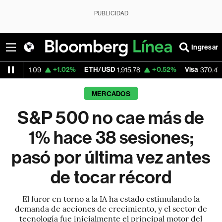
PUBLICIDAD
Ingresar
+1.02%
ETH/USD
+0.52%
Visa
+0.52%
09
1,915.78
370.47
MERCADOS
S&P 500 no cae más de
1% hace 38 sesiones;
pasó por última vez antes
de tocar récord
El furor en torno a la IA ha estado estimulando la
demanda de acciones de crecimiento, y el sector de
tecnología fue inicialmente el principal motor del