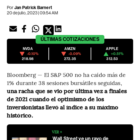
Por
Jan Patrick Barnert
20 de julio, 2023 | 09:54 AM
ÚLTIMAS
COTIZACIONES
NVDA
AMZN
APPLE
-0.10%
-0.09%
+0.51%
218.98
272.35
312.53
Bloomberg — El S&P 500 no ha caído más de
1% durante 38 sesiones bursátiles seguidas,
una racha que se vio por última vez a finales
de 2021 cuando el optimismo de los
inversionistas llevó al índice a su máximo
histórico.
VER +
Wall Street ve un rayo de