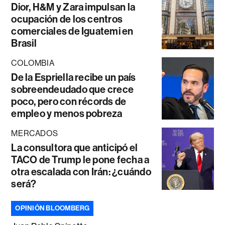
Dior, H&M y Zara impulsan la
ocupación de los centros
comerciales de Iguatemi en
Brasil
COLOMBIA
De la Espriella recibe un país
sobreendeudado que crece
poco, pero con récords de
empleo y menos pobreza
MERCADOS
La consultora que anticipó el
TACO de Trump le pone fecha a
otra escalada con Irán: ¿cuándo
será?
OPINIÓN BLOOMBERG