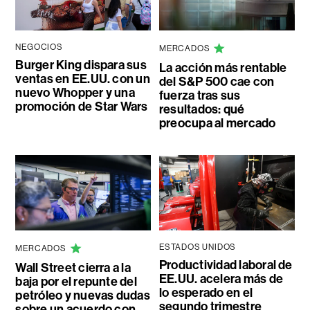
NEGOCIOS
MERCADOS
Burger King dispara sus
La acción más rentable
ventas en EE.UU. con un
del S&P 500 cae con
nuevo Whopper y una
fuerza tras sus
promoción de Star Wars
resultados: qué
preocupa al mercado
ESTADOS UNIDOS
MERCADOS
Productividad laboral de
Wall Street cierra a la
EE.UU. acelera más de
baja por el repunte del
lo esperado en el
petróleo y nuevas dudas
segundo trimestre
sobre un acuerdo con