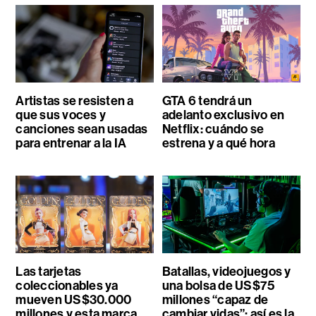
Artistas se resisten a
GTA 6 tendrá un
que sus voces y
adelanto exclusivo en
canciones sean usadas
Netflix: cuándo se
para entrenar a la IA
estrena y a qué hora
Las tarjetas
Batallas, videojuegos y
coleccionables ya
una bolsa de US$75
mueven US$30.000
millones “capaz de
millones y esta marca
cambiar vidas”: así es la