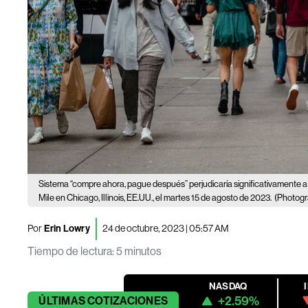
Sistema “compre ahora, pague después” perjudicaría significativamente 
Mile en Chicago, Illinois, EE.UU., el martes 15 de agosto de 2023.
(Photog
Por
Erin Lowry
24 de octubre, 2023 | 05:57 AM
Tiempo de lectura
:
5 minutos
NASDAQ
+2.59%
ÚLTIMAS
COTIZACIONES