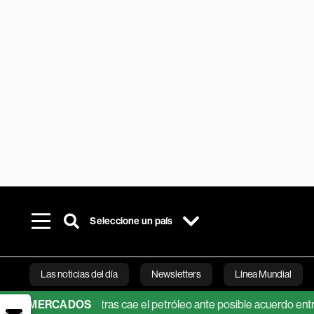
Seleccione un país
Las noticias del día
Newsletters
Línea Mundial
 la IA mientras cae el petróleo ante posible acuerdo entre EE.UU. e
MERCADOS
Bloomberg 