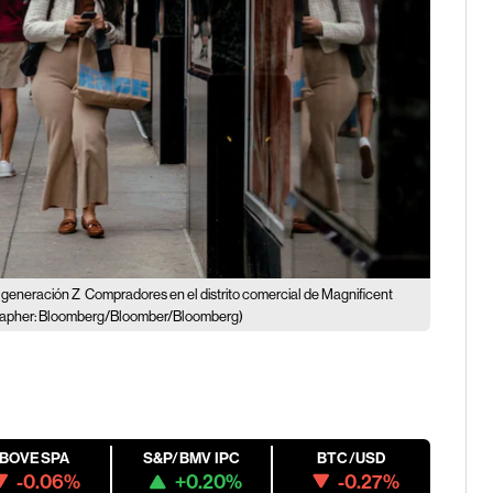
a generación Z
Compradores en el distrito comercial de Magnificent
rapher: Bloomberg/Bloomber/Bloomberg)
IBOVESPA
S&P/BMV IPC
BTC/USD
-0.06%
+0.20%
-0.27%