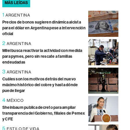
MÁS LEÍDAS
1
ARGENTINA
Precios de bonos sugieren dinámica alcista
para el dólar en Argentina pese a intervención
oficial
2
ARGENTINA
Milei busca reactivar la actividad con medida
para pymes, pero sin rescate a familias
endeudadas
3
ARGENTINA
Cuáles son los motivos detrás del nuevo
máximo histórico del cobre y hasta dónde
puede llegar
4
MÉXICO
Sheinbaum publica decreto para ampliar
transparencia del Gobierno, filiales de Pemex
y CFE
5
ESTILO DE VIDA