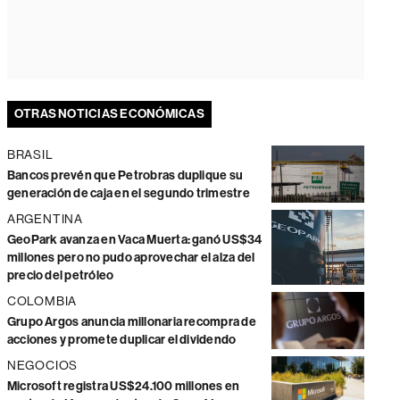
OTRAS NOTICIAS ECONÓMICAS
BRASIL
Bancos prevén que Petrobras duplique su
generación de caja en el segundo trimestre
ARGENTINA
GeoPark avanza en Vaca Muerta: ganó US$34
millones pero no pudo aprovechar el alza del
precio del petróleo
COLOMBIA
Grupo Argos anuncia millonaria recompra de
acciones y promete duplicar el dividendo
NEGOCIOS
Microsoft registra US$24.100 millones en