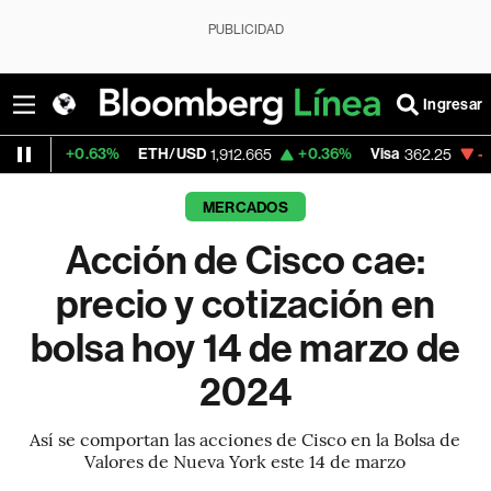
PUBLICIDAD
Ingresar
.63%
ETH/USD
+0.36%
Visa
-2.22%
Merc
1,912.665
362.25
MERCADOS
Acción de Cisco cae:
precio y cotización en
bolsa hoy 14 de marzo de
2024
Así se comportan las acciones de Cisco en la Bolsa de
Valores de Nueva York este 14 de marzo