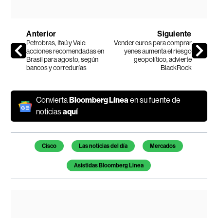
Anterior
Siguiente
Petrobras, Itaú y Vale:
Vender euros para comprar
acciones recomendadas en
yenes aumenta el riesgo
Brasil para agosto, según
geopolítico, advierte
bancos y corredurías
BlackRock
Convierta
Bloomberg Línea
en su fuente de
noticias
aquí
Temas de este artículo
Cisco
Las noticias del día
Mercados
Asistidas Bloomberg Linea