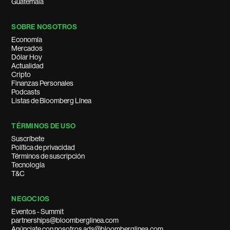
Guatemala
SOBRE NOSOTROS
Economía
Mercados
Dólar Hoy
Actualidad
Cripto
Finanzas Personales
Podcasts
Listas de Bloomberg Línea
TÉRMINOS DE USO
Suscríbete
Política de privacidad
Términos de suscripción
Tecnología
T&C
NEGOCIOS
Eventos - Summit
partnerships@bloomberglinea.com
Anúnciate con nosotros ads@bloomberglinea.com