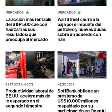
MERCADOS
MERCADOS
La acción más rentable
Wall Street cierra a la
del S&P 500 cae con
baja por el repunte del
fuerza tras sus
petróleo y nuevas dudas
resultados: qué
sobre un acuerdo con
preocupa al mercado
Irán
ESTADOS UNIDOS
NEGOCIOS
Productividad laboral de
SoftBank obtiene un
EE.UU. acelera más de
préstamo de
lo esperado en el
US$10.000 millones
segundo trimestre
respaldado por su
participación en OpenAI