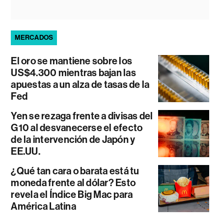
MERCADOS
El oro se mantiene sobre los
US$4.300 mientras bajan las
apuestas a un alza de tasas de la
Fed
Yen se rezaga frente a divisas del
G10 al desvanecerse el efecto
de la intervención de Japón y
EE.UU.
¿Qué tan cara o barata está tu
moneda frente al dólar? Esto
revela el Índice Big Mac para
América Latina