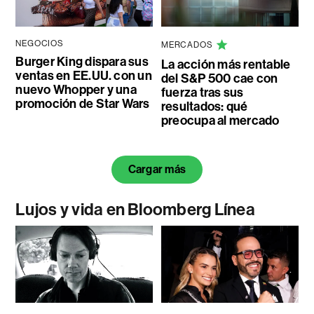
NEGOCIOS
MERCADOS
Burger King dispara sus
La acción más rentable
ventas en EE.UU. con un
del S&P 500 cae con
nuevo Whopper y una
fuerza tras sus
promoción de Star Wars
resultados: qué
preocupa al mercado
Cargar más
Lujos y vida en Bloomberg Línea