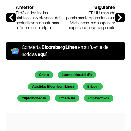
Anterior
Siguiente
El dólar domina las
EE.UU. reanuda
stablecoins y el avance del
parcialmente operaciones en
sector lleva el debate más
Michoacán tras suspender
allá del mundo cripto
exportaciones de aguacate
Convierta
Bloomberg Línea
en su fuente de
noticias
aquí
Temas de este artículo
Cripto
Las noticias del día
Asistidas Bloomberg Linea
Bitcoin
Criptomonedas
Ethereum
Criptoactivos