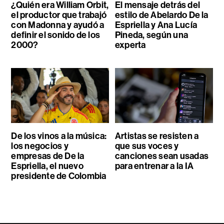
¿Quién era William Orbit,
El mensaje detrás del
el productor que trabajó
estilo de Abelardo De la
con Madonna y ayudó a
Espriella y Ana Lucía
definir el sonido de los
Pineda, según una
2000?
experta
De los vinos a la música:
Artistas se resisten a
los negocios y
que sus voces y
empresas de De la
canciones sean usadas
Espriella, el nuevo
para entrenar a la IA
presidente de Colombia