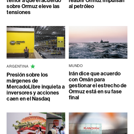
temor a que el acuerdo
reabrir Ormuz impulsan
sobre Ormuz eleve las
al petróleo
tensiones
MUNDO
ARGENTINA
Irán dice que acuerdo
Presión sobre los
con Omán para
márgenes de
gestionar el estrecho de
MercadoLibre inquieta a
Ormuz está en su fase
inversores y acciones
final
caen en el Nasdaq