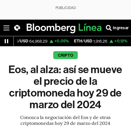
PUBLICIDAD
Ingresar
USD
+0.05%
ETH/USD
+0.12%
Visa
64,968.29
1,916.26
362.5
CRIPTO
Eos, al alza: así se mueve
el precio de la
criptomoneda hoy 29 de
marzo del 2024
Conozca la negociación del Eos y de otras
criptomonedas hoy 29 de marzo del 2024