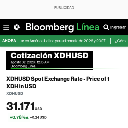
PUBLICIDAD
Ingresar
AHORA
el dólar en América Latina para el remate de 2026 y 2027
¿Cómo invertir 
Cotización XDHUSD
agosto 02, 2026 | 12:15 AM
Bloomberg Línea
XDHUSD Spot Exchange Rate - Price of 1
XDH in USD
XDHUSD
31.171
USD
+0.78%
+0.24 USD