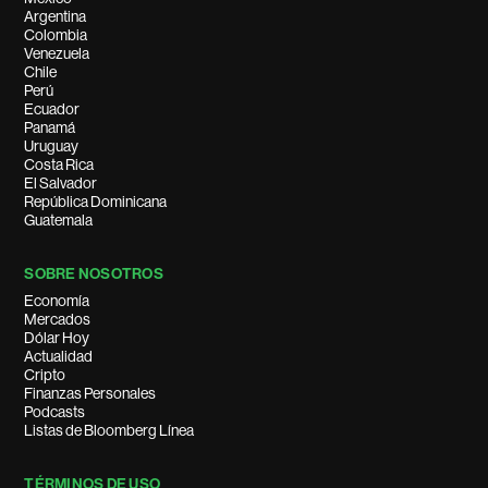
Argentina
Colombia
Venezuela
Chile
Perú
Ecuador
Panamá
Uruguay
Costa Rica
El Salvador
República Dominicana
Guatemala
SOBRE NOSOTROS
Economía
Mercados
Dólar Hoy
Actualidad
Cripto
Finanzas Personales
Podcasts
Listas de Bloomberg Línea
TÉRMINOS DE USO