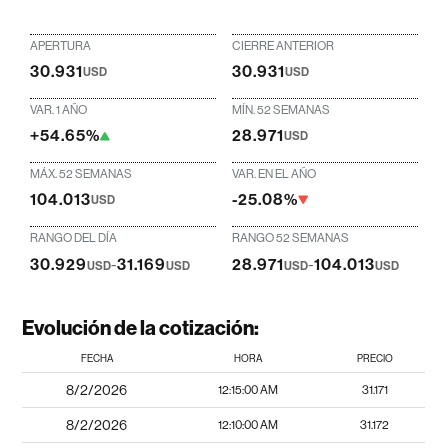
APERTURA
CIERRE ANTERIOR
30.931
30.931
USD
USD
VAR. 1 AÑO
MÍN. 52 SEMANAS
+54.65%
28.971
USD
MÁX. 52 SEMANAS
VAR. EN EL AÑO
104.013
-25.08%
USD
RANGO DEL DÍA
RANGO 52 SEMANAS
30.929
-
31.169
28.971
-
104.013
USD
USD
USD
USD
Evolución de la cotización:
FECHA
HORA
PRECIO
8/2/2026
12:15:00 AM
31.171
8/2/2026
12:10:00 AM
31.172