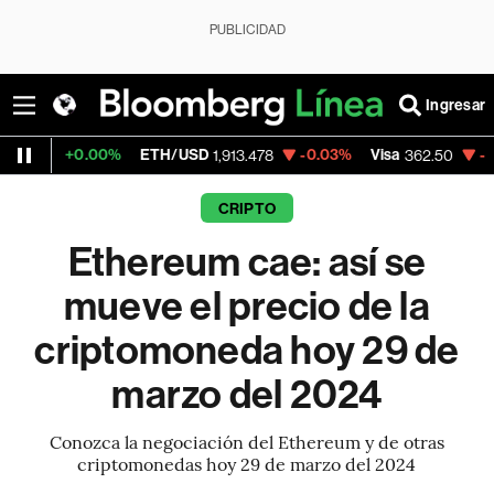
PUBLICIDAD
Ingresar
0.00%
ETH/USD
-0.03%
Visa
-2.15%
Mer
1,913.478
362.50
CRIPTO
Ethereum cae: así se
mueve el precio de la
criptomoneda hoy 29 de
marzo del 2024
Conozca la negociación del Ethereum y de otras
criptomonedas hoy 29 de marzo del 2024