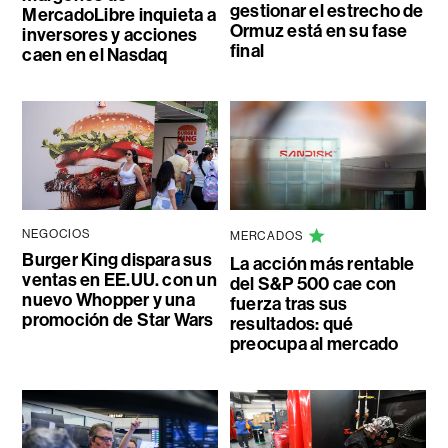
gestionar el estrecho de
MercadoLibre inquieta a
Ormuz está en su fase
inversores y acciones
final
caen en el Nasdaq
NEGOCIOS
MERCADOS
Burger King dispara sus
La acción más rentable
ventas en EE.UU. con un
del S&P 500 cae con
nuevo Whopper y una
fuerza tras sus
promoción de Star Wars
resultados: qué
preocupa al mercado