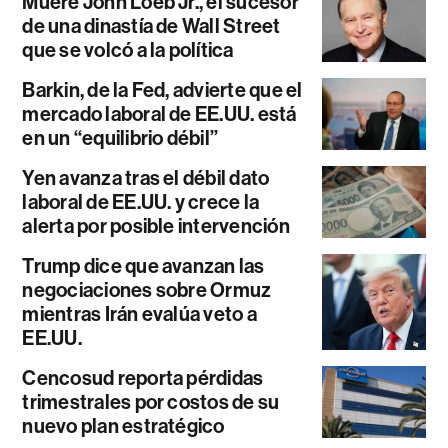
Muere John Loeb Jr., el sucesor
de una dinastía de Wall Street
que se volcó a la política
Barkin, de la Fed, advierte que el
mercado laboral de EE.UU. está
en un “equilibrio débil”
Yen avanza tras el débil dato
laboral de EE.UU. y crece la
alerta por posible intervención
Trump dice que avanzan las
negociaciones sobre Ormuz
mientras Irán evalúa veto a
EE.UU.
Cencosud reporta pérdidas
trimestrales por costos de su
nuevo plan estratégico