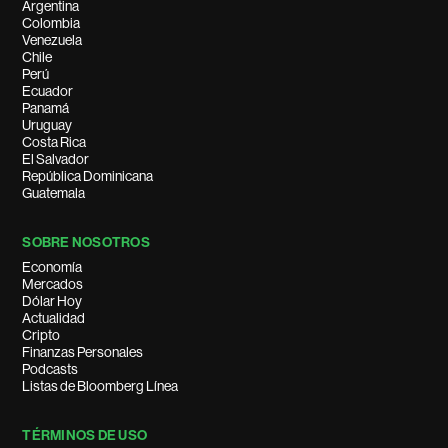
Argentina
Colombia
Venezuela
Chile
Perú
Ecuador
Panamá
Uruguay
Costa Rica
El Salvador
República Dominicana
Guatemala
SOBRE NOSOTROS
Economía
Mercados
Dólar Hoy
Actualidad
Cripto
Finanzas Personales
Podcasts
Listas de Bloomberg Línea
TÉRMINOS DE USO