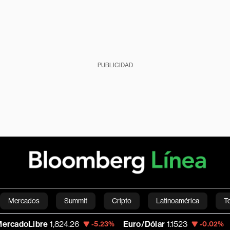
PUBLICIDAD
Mercados
Summit
Cripto
Latinoamérica
T
re
1,824.26
Euro/Dólar
1.1523
Southern 
-5.23%
-0.02%
Green
Economía
Estilo de vida
Mundo
Videos