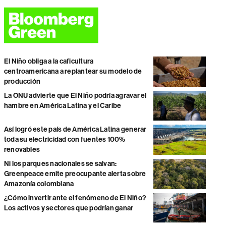
El Niño obliga a la caficultura
centroamericana a replantear su modelo de
producción
La ONU advierte que El Niño podría agravar el
hambre en América Latina y el Caribe
Así logró este país de América Latina generar
toda su electricidad con fuentes 100%
renovables
Ni los parques nacionales se salvan:
Greenpeace emite preocupante alerta sobre
Amazonía colombiana
¿Cómo invertir ante el fenómeno de El Niño?
Los activos y sectores que podrían ganar