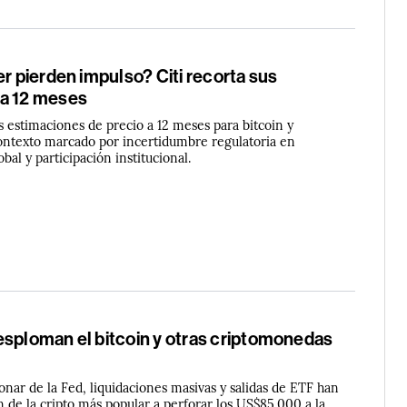
er pierden impulso? Citi recorta sus
a 12 meses
s estimaciones de precio a 12 meses para bitcoin y
ntexto marcado por incertidumbre regulatoria en
obal y participación institucional.
esploman el bitcoin y otras criptomonedas
onar de la Fed, liquidaciones masivas y salidas de ETF han
ón de la cripto más popular a perforar los US$85.000 a la