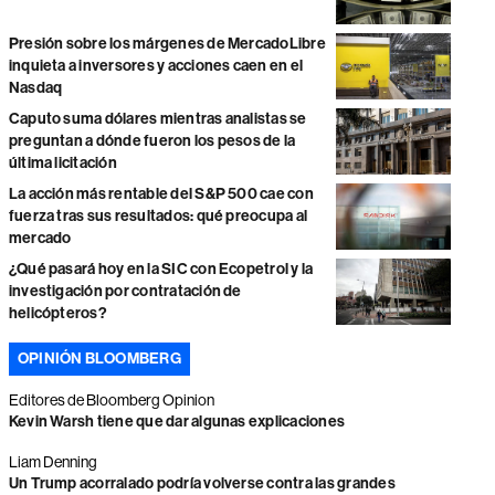
Presión sobre los márgenes de MercadoLibre
inquieta a inversores y acciones caen en el
Nasdaq
Caputo suma dólares mientras analistas se
preguntan a dónde fueron los pesos de la
última licitación
La acción más rentable del S&P 500 cae con
fuerza tras sus resultados: qué preocupa al
mercado
¿Qué pasará hoy en la SIC con Ecopetrol y la
investigación por contratación de
helicópteros?
OPINIÓN BLOOMBERG
Editores de Bloomberg Opinion
Kevin Warsh tiene que dar algunas explicaciones
Liam Denning
Un Trump acorralado podría volverse contra las grandes