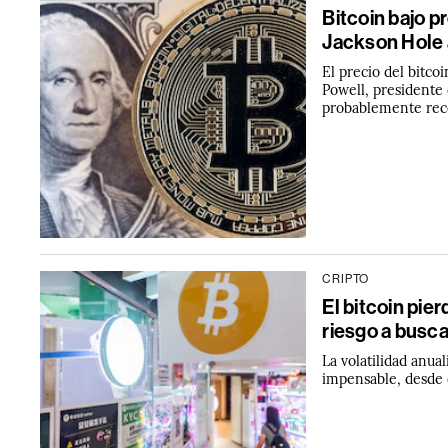
Bitcoin bajo p
Jackson Hole 
El precio del bitco
Powell, presidente 
probablemente reco
CRIPTO
El bitcoin pier
riesgo a busc
La volatilidad anua
impensable, desde 