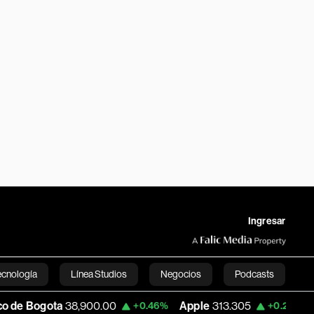
Ingresar
ecnología
Línea Studios
Negocios
Podcasts
ota
38,900.00
Apple
313.305
USD COP
+0.46%
+0.25%
English