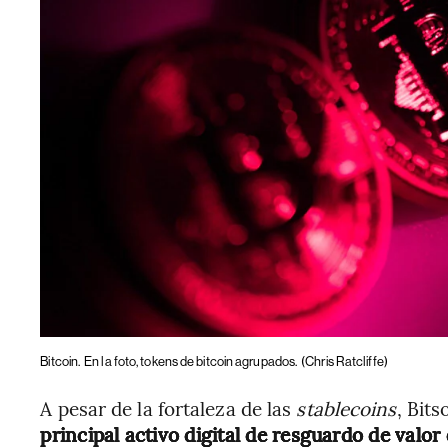
Bitcoin.
En la foto, tokens de bitcoin agrupados.
(Chris Ratcliffe)
A pesar de la fortaleza de las
stablecoins
, Bit
principal activo digital de resguardo de valor