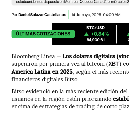
estadounidenses dispuesto en Montreal, Quebec, Canadá, el miércoles 2
Por
Daniel Salazar Castellanos
14 de mayo, 2026 | 04:00 AM
BTC/USD
+0.84%
ÚLTIMAS
COTIZACIONES
64,930.61
Bloomberg Línea —
Los dólares digitales (v
superaron por primera vez al bitcoin (
) 
XBT
América Latina en 2025
, según el más recient
financieros digitales Bitso.
Bitso evidenció en la más reciente edición de
usuarios en la región están priorizando
estabi
encima de estrategias de trading de corto pla