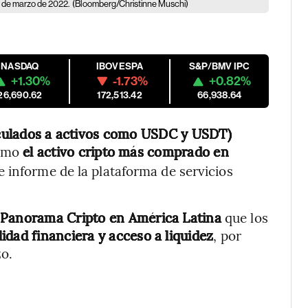
 de marzo de 2022.
(Bloomberg/Christinne Muschi)
NASDAQ
IBOVESPA
S&P/BMV IPC
+1.30%
-1.73%
+0.82%
26,690.62
172,513.42
66,938.64
inculados a activos como USDC y USDT)
como
el activo cripto más comprado en
e informe de la plataforma de servicios
l
Panorama Cripto en América Latina
que los
lidad financiera y acceso a liquidez
, por
zo.