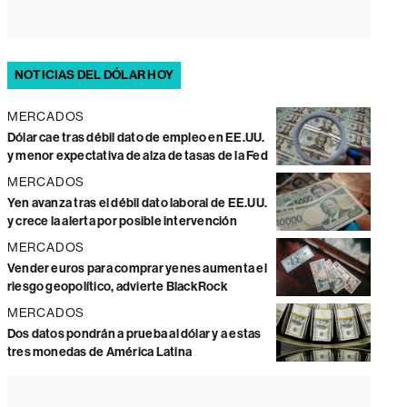
NOTICIAS DEL DÓLAR HOY
MERCADOS
Dólar cae tras débil dato de empleo en EE.UU.
y menor expectativa de alza de tasas de la Fed
MERCADOS
Yen avanza tras el débil dato laboral de EE.UU.
y crece la alerta por posible intervención
MERCADOS
Vender euros para comprar yenes aumenta el
riesgo geopolítico, advierte BlackRock
MERCADOS
Dos datos pondrán a prueba al dólar y a estas
tres monedas de América Latina