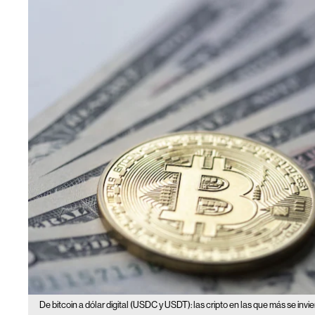
De bitcoin a dólar digital (USDC y USDT): las cripto en las que más se invi