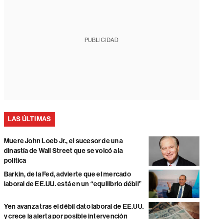
PUBLICIDAD
LAS ÚLTIMAS
Muere John Loeb Jr., el sucesor de una
dinastía de Wall Street que se volcó a la
política
Barkin, de la Fed, advierte que el mercado
laboral de EE.UU. está en un “equilibrio débil”
Yen avanza tras el débil dato laboral de EE.UU.
y crece la alerta por posible intervención