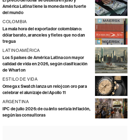
El precio del dólar se debilita en julio y
América Latina tiene la moneda más fuerte
del mundo
COLOMBIA
La mala hora del exportador colombiano:
dólar barato, aranceles y fletes que no dan
tregua
LATINOAMÉRICA
Los 5 países de América Latina con mayor
calidad de vida en 2026, según clasificación
de Wharton
ESTILO DE VIDA
Omega x Swatch lanza un reloj con oro para
celebrar el alunizaje del Apollo 11
ARGENTINA
IPC de julio 2026: de cuánto sería la inflación,
según las consultoras