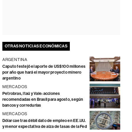
OTRAS NOTICIAS ECONÓMICAS
ARGENTINA
Caputo festejó el aporte de US$100 millones
por año que hará el mayor proyecto minero
argentino
MERCADOS
Petrobras, Itaú y Vale: acciones
recomendadas en Brasil para agosto, según
bancos y corredurías
MERCADOS
Dólar cae tras débil dato de empleo en EE.UU.
y menor expectativa de alza de tasas de la Fed