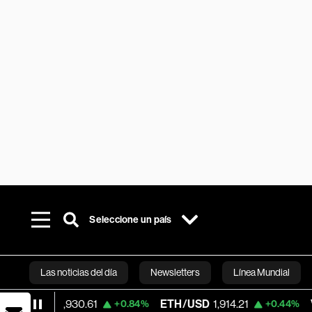
Seleccione un país
Las noticias del día
Newsletters
Línea Mundial
64,930.61
ETH/USD
1,914.21
Visa
362.
+0.84%
+0.44%
Bloomberg 