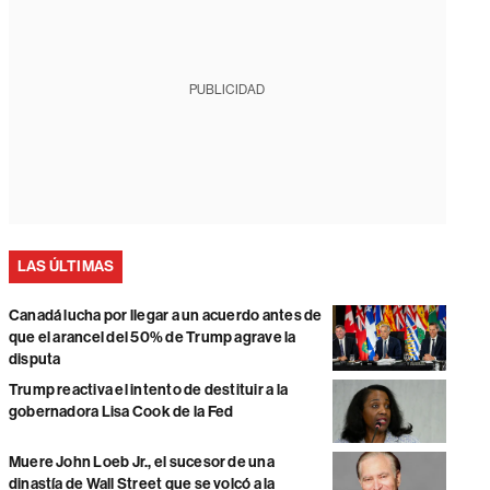
PUBLICIDAD
LAS ÚLTIMAS
Canadá lucha por llegar a un acuerdo antes de
que el arancel del 50% de Trump agrave la
disputa
Trump reactiva el intento de destituir a la
gobernadora Lisa Cook de la Fed
Muere John Loeb Jr., el sucesor de una
dinastía de Wall Street que se volcó a la