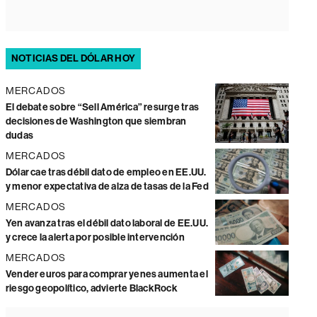
NOTICIAS DEL DÓLAR HOY
MERCADOS
El debate sobre “Sell América” resurge tras
decisiones de Washington que siembran
dudas
MERCADOS
Dólar cae tras débil dato de empleo en EE.UU.
y menor expectativa de alza de tasas de la Fed
MERCADOS
Yen avanza tras el débil dato laboral de EE.UU.
y crece la alerta por posible intervención
MERCADOS
Vender euros para comprar yenes aumenta el
riesgo geopolítico, advierte BlackRock