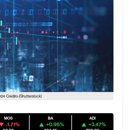
2024
Crédito: (Shutterstock)
MOS
BA
ADI
-1.71%
+0.96%
+3.47%