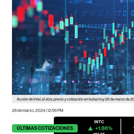
Acción de Intel, al alza: precio y cotización en bolsa hoy 28 de marzo de 
28 de marzo, 2024 | 12:56 PM
INTC
+1.86%
ÚLTIMAS
COTIZACIONES