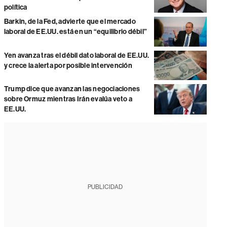
política
Barkin, de la Fed, advierte que el mercado
laboral de EE.UU. está en un “equilibrio débil”
Yen avanza tras el débil dato laboral de EE.UU.
y crece la alerta por posible intervención
Trump dice que avanzan las negociaciones
sobre Ormuz mientras Irán evalúa veto a
EE.UU.
PUBLICIDAD