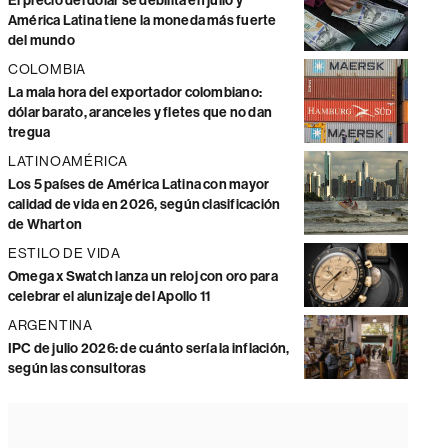
El precio del dólar se debilita en julio y
América Latina tiene la moneda más fuerte
del mundo
COLOMBIA
La mala hora del exportador colombiano:
dólar barato, aranceles y fletes que no dan
tregua
LATINOAMÉRICA
Los 5 países de América Latina con mayor
calidad de vida en 2026, según clasificación
de Wharton
ESTILO DE VIDA
Omega x Swatch lanza un reloj con oro para
celebrar el alunizaje del Apollo 11
ARGENTINA
IPC de julio 2026: de cuánto sería la inflación,
según las consultoras