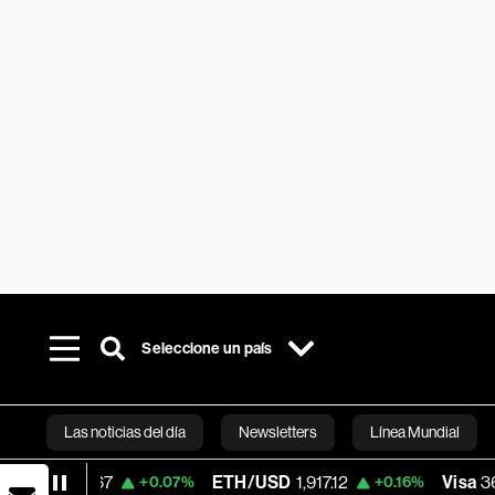
Seleccione un país
Las noticias del día
Newsletters
Línea Mundial
67
ETH/USD
1,917.12
Visa
362.50
+0.07%
+0.16%
-2.1
Bloomberg 