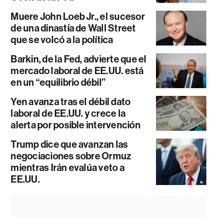
Muere John Loeb Jr., el sucesor
de una dinastía de Wall Street
que se volcó a la política
Barkin, de la Fed, advierte que el
mercado laboral de EE.UU. está
en un “equilibrio débil”
Yen avanza tras el débil dato
laboral de EE.UU. y crece la
alerta por posible intervención
Trump dice que avanzan las
negociaciones sobre Ormuz
mientras Irán evalúa veto a
EE.UU.