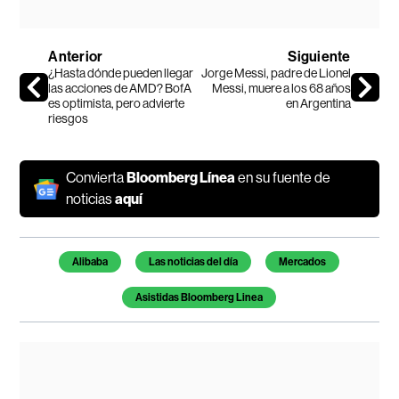
Anterior
Siguiente
¿Hasta dónde pueden llegar
Jorge Messi, padre de Lionel
las acciones de AMD? BofA
Messi, muere a los 68 años
es optimista, pero advierte
en Argentina
riesgos
Convierta
Bloomberg Línea
en su fuente de
noticias
aquí
Temas de este artículo
Alibaba
Las noticias del día
Mercados
Asistidas Bloomberg Linea