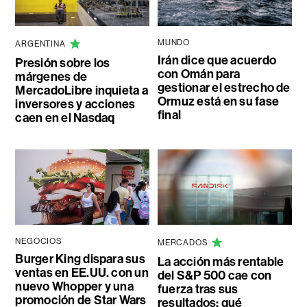
MUNDO
ARGENTINA
Irán dice que acuerdo
Presión sobre los
con Omán para
márgenes de
gestionar el estrecho de
MercadoLibre inquieta a
Ormuz está en su fase
inversores y acciones
final
caen en el Nasdaq
NEGOCIOS
MERCADOS
Burger King dispara sus
La acción más rentable
ventas en EE.UU. con un
del S&P 500 cae con
nuevo Whopper y una
fuerza tras sus
promoción de Star Wars
resultados: qué