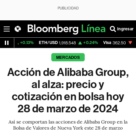
PUBLICIDAD
Ingresar
0.13%
ETH/USD
+0.24%
Visa
-2.15%
Merc
1,918.548
362.50
MERCADOS
Acción de Alibaba Group,
al alza: precio y
cotización en bolsa hoy
28 de marzo de 2024
Así se comportan las acciones de Alibaba Group en la
Bolsa de Valores de Nueva York este 28 de marzo