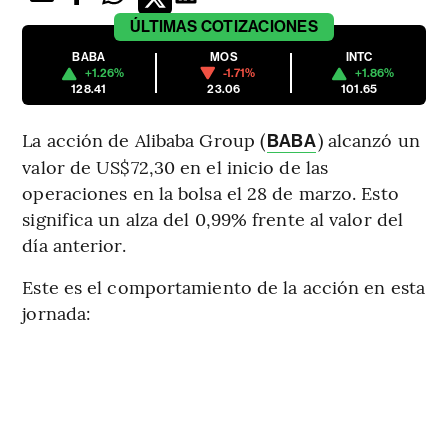
ÚLTIMAS
COTIZACIONES
BABA
MOS
INTC
+1.26%
-1.71%
+1.86%
128.41
23.06
101.65
La acción de Alibaba Group (
) alcanzó un
BABA
valor de US$72,30 en el inicio de las
operaciones en la bolsa el 28 de marzo. Esto
significa un alza del 0,99% frente al valor del
día anterior.
Este es el comportamiento de la acción en esta
jornada: