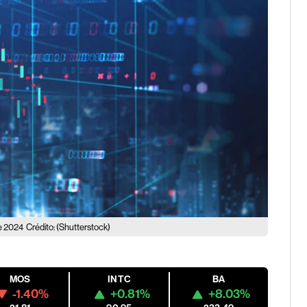
de 2024
Crédito: (Shutterstock)
MOS
INTC
BA
-1.40%
+0.81%
+8.03%