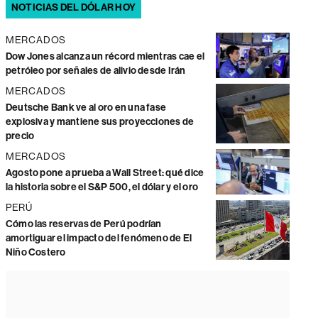
NOTICIAS DEL DÓLAR HOY
MERCADOS
Dow Jones alcanza un récord mientras cae el
petróleo por señales de alivio desde Irán
MERCADOS
Deutsche Bank ve al oro en una fase
explosiva y mantiene sus proyecciones de
precio
MERCADOS
Agosto pone a prueba a Wall Street: qué dice
la historia sobre el S&P 500, el dólar y el oro
PERÚ
Cómo las reservas de Perú podrían
amortiguar el impacto del fenómeno de El
Niño Costero