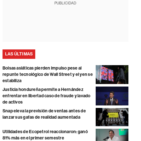
PUBLICIDAD
LAS ÚLTIMAS
Bolsas asiáticas pierden impulso pese al
repunte tecnológico de Wall Street y el yen se
estabiliza
Justicia hondureña permite a Hernández
enfrentar en libertad caso de fraude y lavado
de activos
Snap eleva la previsión de ventas antes de
lanzar sus gafas de realidad aumentada
Utilidades de Ecopetrol reaccionaron: ganó
81% más en el primer semestre