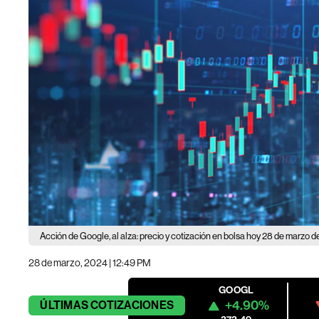
Acción de Google, al alza: precio y cotización en bolsa hoy 28 de marzo 
28 de marzo, 2024 | 12:49 PM
GOOGL
+4.90%
ÚLTIMAS
COTIZACIONES