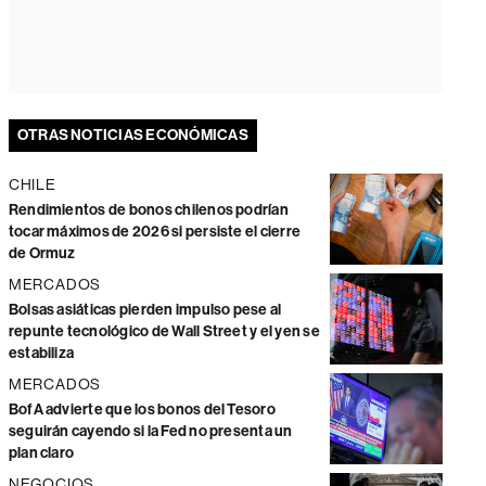
OTRAS NOTICIAS ECONÓMICAS
CHILE
Rendimientos de bonos chilenos podrían
tocar máximos de 2026 si persiste el cierre
de Ormuz
MERCADOS
Bolsas asiáticas pierden impulso pese al
repunte tecnológico de Wall Street y el yen se
estabiliza
MERCADOS
BofA advierte que los bonos del Tesoro
seguirán cayendo si la Fed no presenta un
plan claro
NEGOCIOS