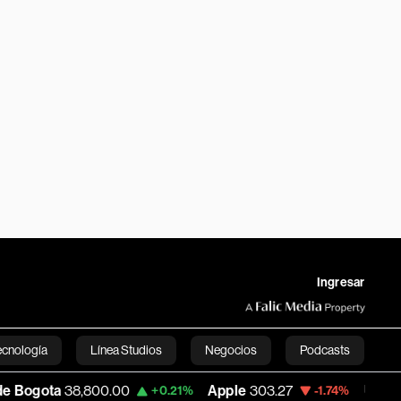
Ingresar
ecnología
Línea Studios
Negocios
Podcasts
800.00
Apple
303.27
USD COP
3,232.96
+0.21%
-1.74%
English