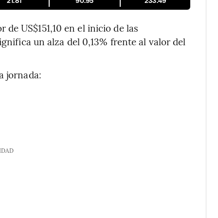
21.81
90.95
233.49
r de US$151,10 en el inicio de las
gnifica un alza del 0,13% frente al valor del
a jornada:
IDAD