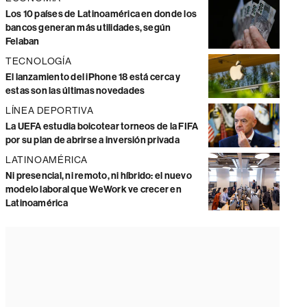
Los 10 países de Latinoamérica en donde los
bancos generan más utilidades, según
Felaban
TECNOLOGÍA
El lanzamiento del iPhone 18 está cerca y
estas son las últimas novedades
LÍNEA DEPORTIVA
La UEFA estudia boicotear torneos de la FIFA
por su plan de abrirse a inversión privada
LATINOAMÉRICA
Ni presencial, ni remoto, ni híbrido: el nuevo
modelo laboral que WeWork ve crecer en
Latinoamérica