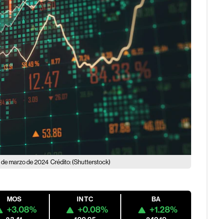
28 de marzo de 2024
Crédito: (Shutterstock)
MOS
INTC
BA
+3.08%
+0.08%
+1.28%