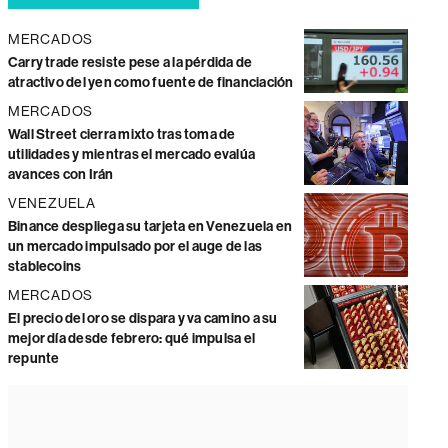
MERCADOS
Carry trade resiste pese a la pérdida de
atractivo del yen como fuente de financiación
MERCADOS
Wall Street cierra mixto tras toma de
utilidades y mientras el mercado evalúa
avances con Irán
VENEZUELA
Binance despliega su tarjeta en Venezuela en
un mercado impulsado por el auge de las
stablecoins
MERCADOS
El precio del oro se dispara y va camino a su
mejor día desde febrero: qué impulsa el
repunte