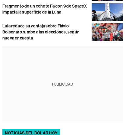
Fragmento de un cohete Falcon 9 de SpaceX
impacta la superficie de la Luna
Lula reduce su ventaja sobre Flávio
Bolsonaro rumbo a las elecciones, según
nueva encuesta
PUBLICIDAD
NOTICIAS DEL DÓLAR HOY