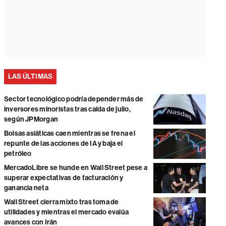
LAS ÚLTIMAS
Sector tecnológico podría depender más de
inversores minoristas tras caída de julio,
según JPMorgan
Bolsas asiáticas caen mientras se frena el
repunte de las acciones de IA y baja el
petróleo
MercadoLibre se hunde en Wall Street pese a
superar expectativas de facturación y
ganancia neta
Wall Street cierra mixto tras toma de
utilidades y mientras el mercado evalúa
avances con Irán