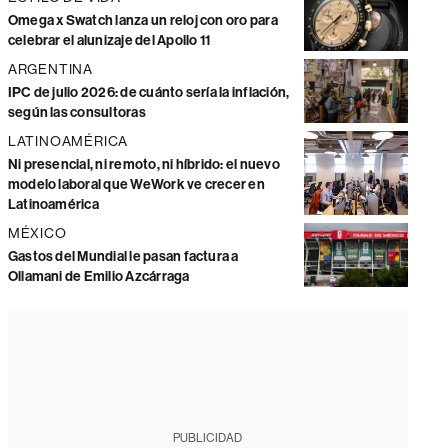
Omega x Swatch lanza un reloj con oro para
celebrar el alunizaje del Apollo 11
ARGENTINA
IPC de julio 2026: de cuánto sería la inflación,
según las consultoras
LATINOAMÉRICA
Ni presencial, ni remoto, ni híbrido: el nuevo
modelo laboral que WeWork ve crecer en
Latinoamérica
MÉXICO
Gastos del Mundial le pasan factura a
Ollamani de Emilio Azcárraga
PUBLICIDAD