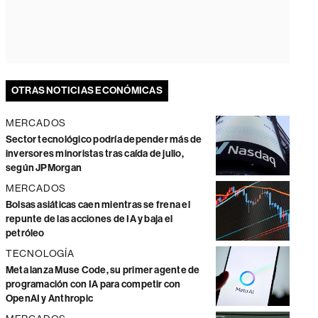
OTRAS NOTICIAS ECONÓMICAS
MERCADOS
Sector tecnológico podría depender más de
inversores minoristas tras caída de julio,
según JPMorgan
MERCADOS
Bolsas asiáticas caen mientras se frena el
repunte de las acciones de IA y baja el
petróleo
TECNOLOGÍA
Meta lanza Muse Code, su primer agente de
programación con IA para competir con
OpenAI y Anthropic