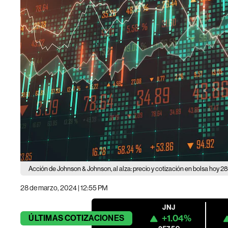
Acción de Johnson & Johnson, al alza: precio y cotización en bolsa hoy 
28 de marzo, 2024 | 12:55 PM
JNJ
+1.04%
ÚLTIMAS
COTIZACIONES