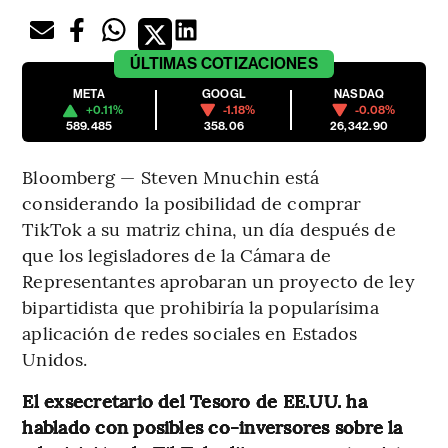
ÚLTIMAS
COTIZACIONES
META
GOOGL
NASDAQ
+0.11%
-1.18%
-0.08%
589.485
358.06
26,342.90
Bloomberg — Steven Mnuchin está
considerando la posibilidad de comprar
TikTok a su matriz china, un día después de
que los legisladores de la Cámara de
Representantes aprobaran un proyecto de ley
bipartidista que prohibiría la popularísima
aplicación de redes sociales en Estados
Unidos.
El exsecretario del Tesoro de EE.UU. ha
hablado con posibles co-inversores sobre la