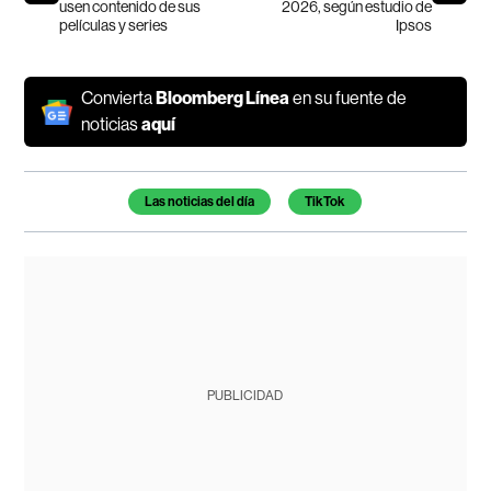
usen contenido de sus
2026, según estudio de
películas y series
Ipsos
Convierta
Bloomberg Línea
en su fuente de
noticias
aquí
Temas de este artículo
Las noticias del día
TikTok
PUBLICIDAD