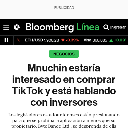
PUBLICIDAD
Ingresar
ETH/USD
-0.39%
Visa
+0.09%
MercadoL
1,908.28
368.885
NEGOCIOS
Mnuchin estaría
interesado en comprar
TikTok y está hablando
con inversores
Los legisladores estadounidenses están presionando
para que se prohíba la aplicación a menos que su
propietario, ByteDance Ltd., se desprenda de ella