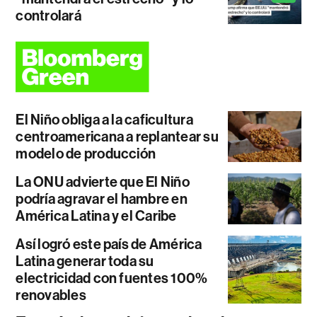
controlará
El Niño obliga a la caficultura
centroamericana a replantear su
modelo de producción
La ONU advierte que El Niño
podría agravar el hambre en
América Latina y el Caribe
Así logró este país de América
Latina generar toda su
electricidad con fuentes 100%
renovables