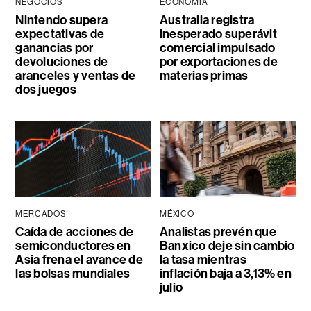
NEGOCIOS
ECONOMÍA
Nintendo supera
Australia registra
expectativas de
inesperado superávit
ganancias por
comercial impulsado
devoluciones de
por exportaciones de
aranceles y ventas de
materias primas
dos juegos
MERCADOS
MÉXICO
Caída de acciones de
Analistas prevén que
semiconductores en
Banxico deje sin cambio
Asia frena el avance de
la tasa mientras
las bolsas mundiales
inflación baja a 3,13% en
julio