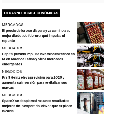
OTRAS NOTICIAS ECONÓMICAS
MERCADOS
El precio del oro se dispara y va camino a su
mejor día desde febrero: qué impulsa el
repunte
MERCADOS
Capital privado impulsa inversiones récord en
IA en América Latina y otros mercados
emergentes
NEGOCIOS
Kraft Heinz eleva previsión para 2026 y
aumenta su inversión para revitalizar sus
marcas
MERCADOS
SpaceX se desploma tras unos resultados
mejores de lo esperado: claves que explican
la caída