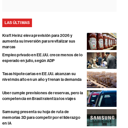
LAS ÚLTIMAS
Kraft Heinz eleva previsión para 2026 y
aumenta su inversión para revitalizar sus
marcas
Empleo privado en EE.UU. crece menos de lo
esperado en julio, según ADP
Tasas hipotecarias en EE.UU. alcanzan su
nivel más alto en un año y frenan la demanda
Uber cumple previsiones de reservas, pero la
competencia en Brasil ralentiza los viajes
Samsung presenta su hoja de ruta de
memorias 3D para competir por el liderazgo
en IA