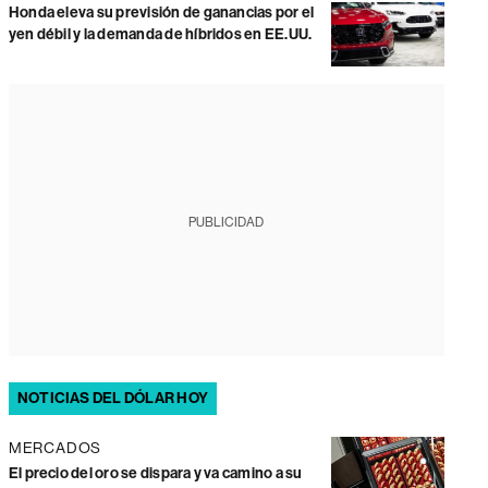
Honda eleva su previsión de ganancias por el
yen débil y la demanda de híbridos en EE.UU.
PUBLICIDAD
NOTICIAS DEL DÓLAR HOY
MERCADOS
El precio del oro se dispara y va camino a su