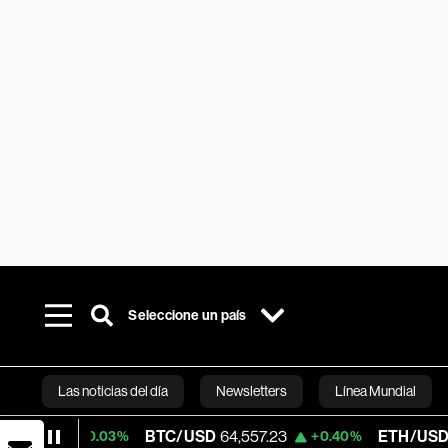
Seleccione un país
Las noticias del día
Newsletters
Línea Mundial
BTC/USD
64,557.23
ETH/USD
1,878.14
+0.03%
+0.40%
Bloomberg 