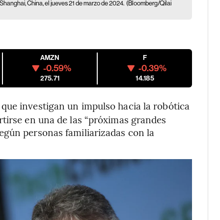
 Shanghai, China, el jueves 21 de marzo de 2024.
(Bloomberg/Qilai
AMZN
F
-0.59%
-0.39%
275.71
14.185
 que investigan un impulso hacia la robótica
rtirse en una de las “próximas grandes
egún personas familiarizadas con la