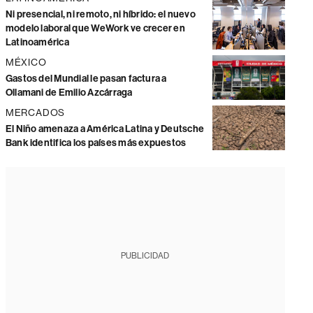
Ni presencial, ni remoto, ni híbrido: el nuevo
modelo laboral que WeWork ve crecer en
Latinoamérica
MÉXICO
Gastos del Mundial le pasan factura a
Ollamani de Emilio Azcárraga
MERCADOS
El Niño amenaza a América Latina y Deutsche
Bank identifica los países más expuestos
PUBLICIDAD