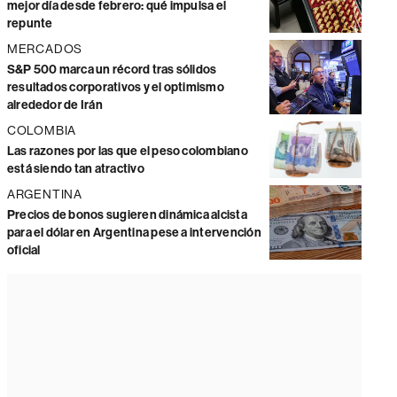
mejor día desde febrero: qué impulsa el
repunte
MERCADOS
S&P 500 marca un récord tras sólidos
resultados corporativos y el optimismo
alrededor de Irán
COLOMBIA
Las razones por las que el peso colombiano
está siendo tan atractivo
ARGENTINA
Precios de bonos sugieren dinámica alcista
para el dólar en Argentina pese a intervención
oficial