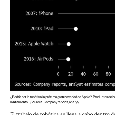
¿Podría ser la robótica la próxima gran novedad de Apple?
Productos de h
lanzamiento.
(Sources: Company reports, analys)
El trabajo de robótica se lleva a cabo dentro d