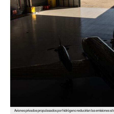
Aviones privados propulasados por hidrógeno reducirían las emisiones si