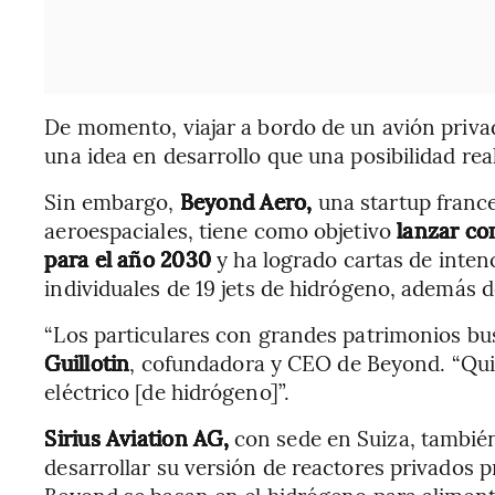
De momento, viajar a bordo de un avión priv
una idea en desarrollo que una posibilidad real
Sin embargo,
Beyond Aero,
una startup france
aeroespaciales, tiene como objetivo
lanzar com
para el año 2030
y ha logrado cartas de inte
individuales de 19 jets de hidrógeno, además d
“Los particulares con grandes patrimonios bu
Guillotin
, cofundadora y CEO de Beyond. “Quie
eléctrico [de hidrógeno]”.
Sirius Aviation AG,
con sede en Suiza, también
desarrollar su versión de reactores privados
Beyond se basan en el hidrógeno para aliment