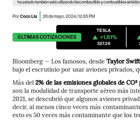
ha estado también está utilizando biocombsutible y combustibles sintéti
Por
Coco Liu
26 de mayo, 2024 | 12:55 PM
TESLA
+1.61%
ÚLTIMAS
COTIZACIONES
327.26
Bloomberg — Los famosos, desde
Taylor Swif
bajo el escrutinio por usar aviones privados,
Más del
2% de las emisiones globales de CO² 
son la modalidad de transporte aéreo más int
2021, se descubrió que algunos aviones privad
decir, al menos cinco veces más contaminante
esto es 50 veces más contaminante que los tr