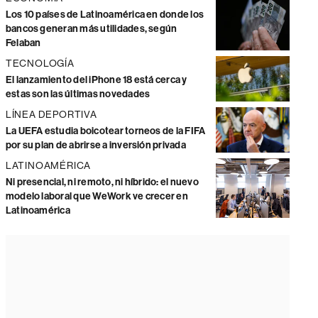
Los 10 países de Latinoamérica en donde los
bancos generan más utilidades, según
Felaban
TECNOLOGÍA
El lanzamiento del iPhone 18 está cerca y
estas son las últimas novedades
LÍNEA DEPORTIVA
La UEFA estudia boicotear torneos de la FIFA
por su plan de abrirse a inversión privada
LATINOAMÉRICA
Ni presencial, ni remoto, ni híbrido: el nuevo
modelo laboral que WeWork ve crecer en
Latinoamérica