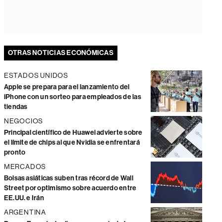
OTRAS NOTICIAS ECONÓMICAS
ESTADOS UNIDOS
Apple se prepara para el lanzamiento del
iPhone con un sorteo para empleados de las
tiendas
NEGOCIOS
Principal científico de Huawei advierte sobre
el límite de chips al que Nvidia se enfrentará
pronto
MERCADOS
Bolsas asiáticas suben tras récord de Wall
Street por optimismo sobre acuerdo entre
EE.UU. e Irán
ARGENTINA