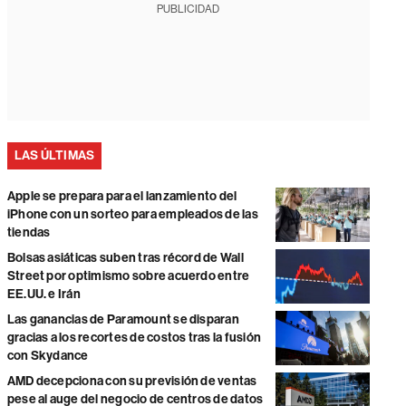
PUBLICIDAD
LAS ÚLTIMAS
Apple se prepara para el lanzamiento del
iPhone con un sorteo para empleados de las
tiendas
Bolsas asiáticas suben tras récord de Wall
Street por optimismo sobre acuerdo entre
EE.UU. e Irán
Las ganancias de Paramount se disparan
gracias a los recortes de costos tras la fusión
con Skydance
AMD decepciona con su previsión de ventas
pese al auge del negocio de centros de datos