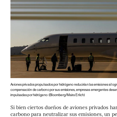
Aviones privados propulsados por hidrógeno reducirían las emisiones si lo
compensación de carbono por sus emisiones, empresas emergentes desarro
impulsadas por hidrógeno
(Bloomberg/Maira Erlich)
Si bien ciertos dueños de aviones privados h
carbono para neutralizar sus emisiones, un 