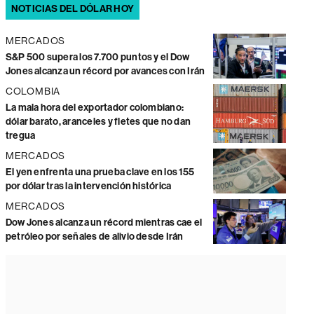
NOTICIAS DEL DÓLAR HOY
MERCADOS
S&P 500 supera los 7.700 puntos y el Dow
Jones alcanza un récord por avances con Irán
COLOMBIA
La mala hora del exportador colombiano:
dólar barato, aranceles y fletes que no dan
tregua
MERCADOS
El yen enfrenta una prueba clave en los 155
por dólar tras la intervención histórica
MERCADOS
Dow Jones alcanza un récord mientras cae el
petróleo por señales de alivio desde Irán