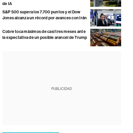
de IA
S&P 500 supera los 7.700 puntos y el Dow
Jones alcanza un récord por avances con Irán
Cobre toca máximos de casi tres meses ante
la expectativa de un posible arancel de Trump
PUBLICIDAD