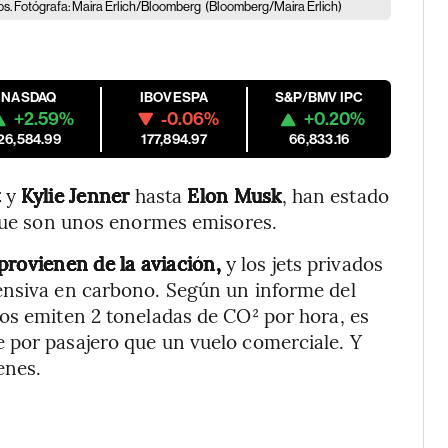
cos. Fotógrafa: Maira Erlich/Bloomberg
(Bloomberg/Maira Erlich)
NASDAQ
IBOVESPA
S&P/BMV IPC
+2.59%
-0.06%
+0.20%
26,584.99
177,894.97
66,833.16
t
y
Kylie Jenner
hasta
Elon Musk
, han estado
 que son unos enormes emisores.
provienen de la aviación,
y los jets privados
ensiva en carbono. Según un informe del
os emiten 2 toneladas de CO² por hora, es
 por pasajero que un vuelo comerciale. Y
enes.