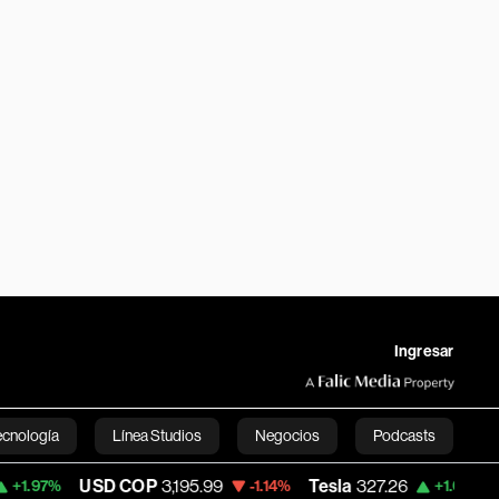
Ingresar
ecnología
Línea Studios
Negocios
Podcasts
USD COP
3,195.99
Tesla
327.26
Space 
-1.14%
+1.61%
English