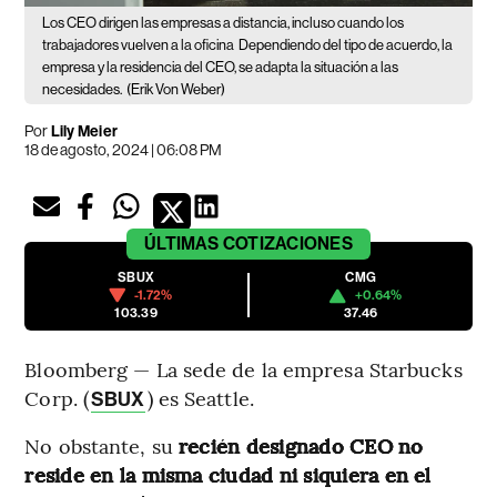
Los CEO dirigen las empresas a distancia, incluso cuando los
trabajadores vuelven a la oficina
Dependiendo del tipo de acuerdo, la
empresa y la residencia del CEO, se adapta la situación a las
necesidades.
(Erik Von Weber)
Por
Lily Meier
18 de agosto, 2024 | 06:08 PM
ÚLTIMAS
COTIZACIONES
SBUX
CMG
-1.72%
+0.64%
103.39
37.46
Bloomberg — La sede de la empresa Starbucks
Corp. (
) es Seattle.
SBUX
No obstante, su
recién designado CEO no
reside en la misma ciudad ni siquiera en el