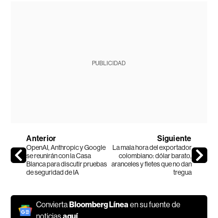
PUBLICIDAD
Anterior
Siguiente
OpenAI, Anthropic y Google
La mala hora del exportador
se reunirán con la Casa
colombiano: dólar barato,
Blanca para discutir pruebas
aranceles y fletes que no dan
de seguridad de IA
tregua
Convierta
Bloomberg Línea
en su fuente de
noticias
aquí