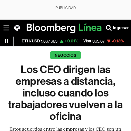
PUBLICIDAD
Ingresar
TH/USD
+0.01%
Visa
-0.13%
MercadoLibre
1,867.683
365.67
NEGOCIOS
Los CEO dirigen las
empresas a distancia,
incluso cuando los
trabajadores vuelven a la
oficina
Estos acuerdos entre las empresas y los CEO son un