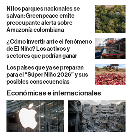
Ni los parques nacionales se
salvan: Greenpeace emite
preocupante alerta sobre
Amazonía colombiana
¿Cómo invertir ante el fenómeno
de El Niño? Los activos y
sectores que podrían ganar
Los países que ya se preparan
para el “Súper Niño 2026” y sus
posibles consecuencias
Económicas e internacionales