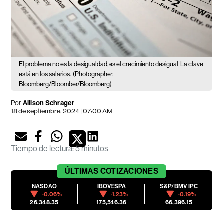
El problema no es la desigualdad, es el crecimiento desigual
La clave
está en los salarios.
(Photographer:
Bloomberg/Bloomber/Bloomberg)
Por
Allison Schrager
18 de septiembre, 2024 | 07:00 AM
Tiempo de lectura
:
5 minutos
ÚLTIMAS
COTIZACIONES
NASDAQ
IBOVESPA
S&P/BMV IPC
-0.06%
-1.23%
-0.19%
26,348.35
175,546.36
66,396.15