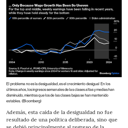
El problema no es la desigualdad, es el crecimiento desigual
En los
últimos años, los ingresos semanales de las clases altas y medias han
disminuido, mientras que los de las clases bajas se han mantenido
estables.
(Bloomberg)
Además, esta caída de la desigualdad no fue
resultado de una política deliberada, sino que
se debió principalmente al regreso de la