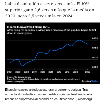
había disminuido a siete veces más. El 10%
superior ganó 2,6 veces más que la media en
2020, pero 2,5 veces más en 2024.
El problema no es la desigualdad, es el crecimiento desigual
Tras
aumentar durante décadas, una medida ampliamente utilizada de la
brecha ha empezado a descender en los últimos años.
(Bloomberg)