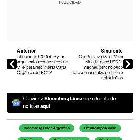
PUBLICIDAD
Anterior
Siguiente
Inflación de 50.000% y los
GeoPark avanza en Vaca
argumentos económicos de
Muerta: ganó US$34
Milei para reformar la Carta
millones pero no pudo
Orgánica del BCRA
aprovechar el alza del precio
del petróleo
Convierta
Bloomberg Línea
en su fuente de
noticias
aquí
Temas de este artículo
Bloomberg Línea Argentina
Crédito hipotecario