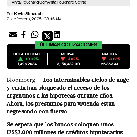
Anita Pouchard Ser/Anita Pouchard Serra)
Por
Kevin Simauchi
21 de febrero, 2025 | 08:46 AM
ÚLTIMAS
COTIZACIONES
DÓLAR OFICIAL
MERVAL
NASDAQ
+0.02%
-1.02%
-0.83%
1,496.2634
3,156,332.00
26,363.44
Bloomberg —
Los interminables ciclos de auge
y caída han bloqueado el acceso de los
argentinos a las hipotecas durante años.
Ahora, los préstamos para vivienda están
regresando con fuerza.
Se espera que los bancos coloquen unos
US$3.000 millones de créditos hipotecarios