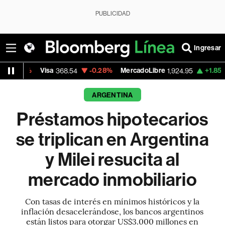
PUBLICIDAD
Ingresar
Visa
-0.28%
MercadoLibre
+1.85%
Banco de
368.54
1,924.95
ARGENTINA
Préstamos hipotecarios
se triplican en Argentina
y Milei resucita al
mercado inmobiliario
Con tasas de interés en mínimos históricos y la
inflación desacelerándose, los bancos argentinos
están listos para otorgar US$3.000 millones en