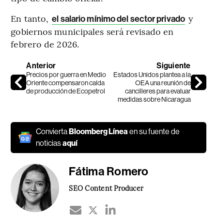
En tanto,
y
el salario mínimo del sector privado
gobiernos municipales será revisado en
febrero de 2026.
Anterior
Siguiente
Precios por guerra en Medio
Estados Unidos plantea a la
Oriente compensaron caída
OEA una reunión de
de producción de Ecopetrol
cancilleres para evaluar
medidas sobre Nicaragua
Convierta
Bloomberg Línea
en su fuente de
noticias
aquí
Fátima Romero
SEO Content Producer