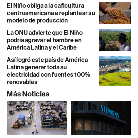
El Niño obliga a la caficultura
centroamericana a replantear su
modelo de producción
La ONU advierte que El Niño
podría agravar el hambre en
América Latina y el Caribe
Así logró este país de América
Latina generar toda su
electricidad con fuentes 100%
renovables
Más Noticias