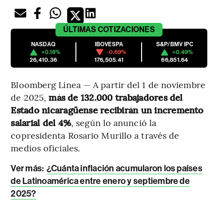
ÚLTIMAS
COTIZACIONES
NASDAQ
IBOVESPA
S&P/BMV IPC
+0.18%
-0.69%
+0.49%
26,410.36
176,505.41
66,851.64
Bloomberg Línea — A partir del 1 de noviembre
de 2025,
más de 132.000 trabajadores del
Estado nicaragüense recibirán un incremento
salarial del 4%
, según lo anunció la
copresidenta Rosario Murillo a través de
medios oficiales.
Ver más:
¿Cuánta inflación acumularon los países
de Latinoamérica entre enero y septiembre de
2025?