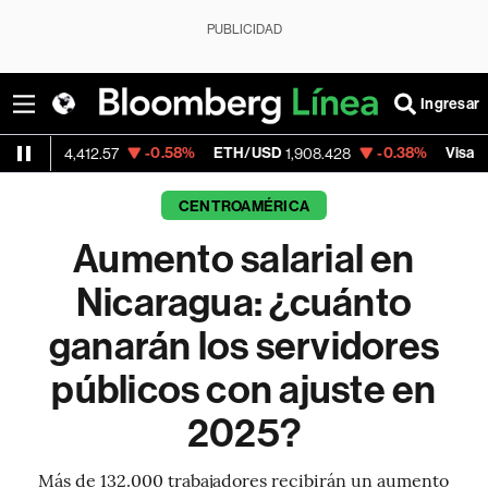
PUBLICIDAD
Ingresar
-0.58%
ETH/USD
-0.38%
Visa
4,412.57
1,908.428
366.225
CENTROAMÉRICA
Aumento salarial en
Nicaragua: ¿cuánto
ganarán los servidores
públicos con ajuste en
2025?
Más de 132.000 trabajadores recibirán un aumento