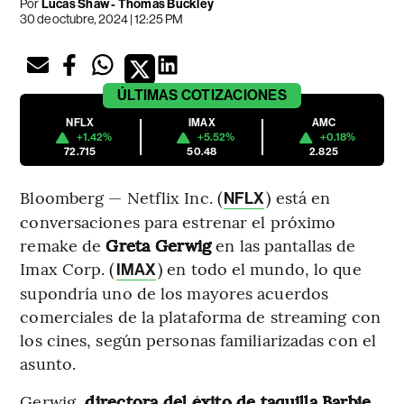
Por
Lucas Shaw - Thomas Buckley
30 de octubre, 2024 | 12:25 PM
ÚLTIMAS
COTIZACIONES
NFLX
IMAX
AMC
+1.42%
+5.52%
+0.18%
72.715
50.48
2.825
Bloomberg — Netflix Inc. (
) está en
NFLX
conversaciones para estrenar el próximo
remake de
Greta Gerwig
en las pantallas de
Imax Corp. (
) en todo el mundo, lo que
IMAX
supondría uno de los mayores acuerdos
comerciales de la plataforma de streaming con
los cines, según personas familiarizadas con el
asunto.
Gerwig,
directora del éxito de taquilla Barbie