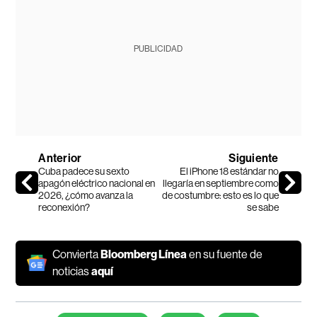
PUBLICIDAD
Anterior
Siguiente
Cuba padece su sexto
El iPhone 18 estándar no
apagón eléctrico nacional en
llegaría en septiembre como
2026, ¿cómo avanza la
de costumbre: esto es lo que
reconexión?
se sabe
Convierta
Bloomberg Línea
en su fuente de
noticias
aquí