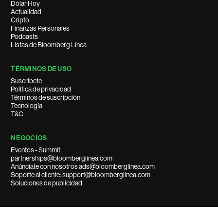
Dólar Hoy
Actualidad
Cripto
Finanzas Personales
Podcasts
Listas de Bloomberg Línea
TÉRMINOS DE USO
Suscríbete
Política de privacidad
Términos de suscripción
Tecnología
T&C
NEGOCIOS
Eventos - Summit
partnerships@bloomberglinea.com
Anúnciate con nosotros ads@bloomberglinea.com
Soporte al cliente: support@bloomberglinea.com
Soluciones de publicidad