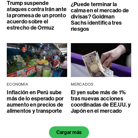
Trump suspende
¿Puede terminar la
ataques contra Irán ante
calma en el mercado de
la promesa de un pronto
divisas? Goldman
acuerdo sobre el
Sachs identifica tres
estrecho de Ormuz
riesgos
ECONOMÍA
MERCADOS
Inflación en Perú sube
El yen sube más de 1%
más de lo esperado por
tras nuevas acciones
aumento en precios de
coordinadas de EE.UU. y
alimentos y transporte
Japón en el mercado
Cargar más