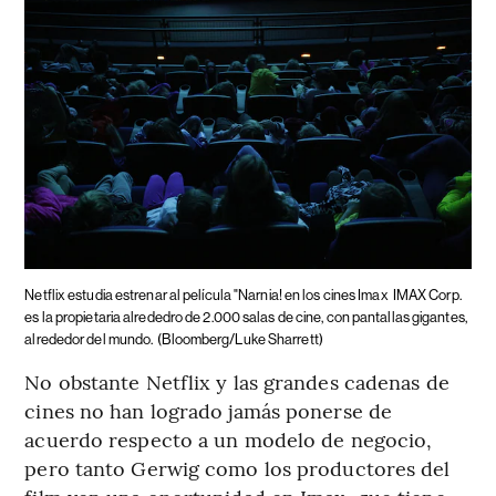
Netflix estudia estrenar al película "Narnia! en los cines Imax
IMAX Corp.
es la propietaria alrededro de 2.000 salas de cine, con pantallas gigantes,
alrededor del mundo.
(Bloomberg/Luke Sharrett)
No obstante Netflix y las grandes cadenas de
cines no han logrado jamás ponerse de
acuerdo respecto a un modelo de negocio,
pero tanto Gerwig como los productores del