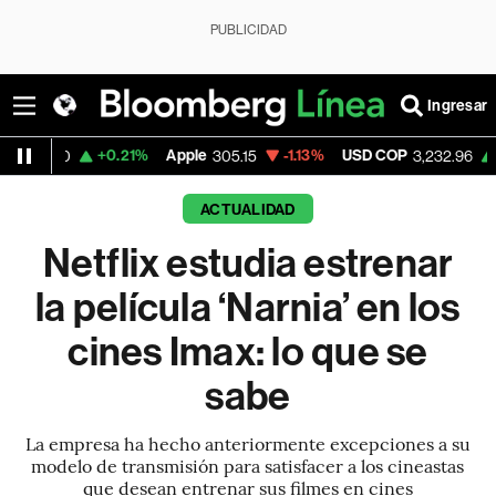
PUBLICIDAD
Ingresar
+0.21%
Apple
-1.13%
USD COP
+2.55%
Tes
305.15
3,232.96
ACTUALIDAD
Netflix estudia estrenar
la película ‘Narnia’ en los
cines Imax: lo que se
sabe
La empresa ha hecho anteriormente excepciones a su
modelo de transmisión para satisfacer a los cineastas
que desean entrenar sus filmes en cines