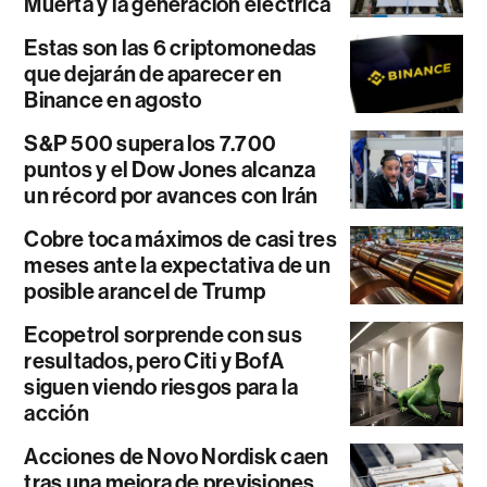
Muerta y la generación eléctrica
Estas son las 6 criptomonedas
que dejarán de aparecer en
Binance en agosto
S&P 500 supera los 7.700
puntos y el Dow Jones alcanza
un récord por avances con Irán
Cobre toca máximos de casi tres
meses ante la expectativa de un
posible arancel de Trump
Ecopetrol sorprende con sus
resultados, pero Citi y BofA
siguen viendo riesgos para la
acción
Acciones de Novo Nordisk caen
tras una mejora de previsiones