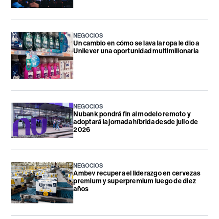
NEGOCIOS
Un cambio en cómo se lava la ropa le dio a
Unilever una oportunidad multimillonaria
NEGOCIOS
Nubank pondrá fin al modelo remoto y
adoptará la jornada híbrida desde julio de
2026
NEGOCIOS
Ambev recupera el liderazgo en cervezas
premium y superpremium luego de diez
años