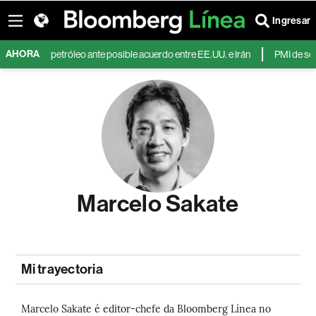
Ingresar
AHORA
s cae el petróleo ante posible acuerdo entre EE.UU. e Irán
PMI de servicio
Marcelo Sakate
Mi trayectoria
Marcelo Sakate é editor-chefe da Bloomberg Línea no